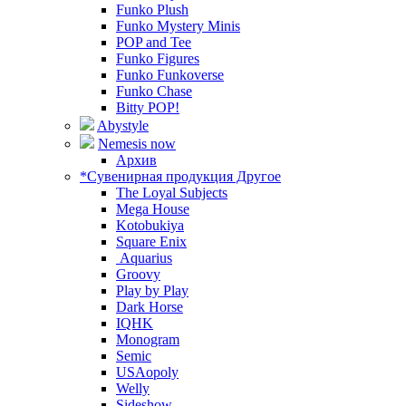
Funko Plush
Funko Mystery Minis
POP and Tee
Funko Figures
Funko Funkoverse
Funko Chase
Bitty POP!
Abystyle
Nemesis now
Архив
*Сувенирная продукция Другое
The Loyal Subjects
Mega House
Kotobukiya
Square Enix
Aquarius
Groovy
Play by Play
Dark Horse
IQHK
Monogram
Semic
USAopoly
Welly
Sideshow