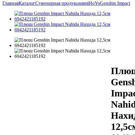
Главная
Каталог
Сувенирная продукция
miHoYo
Genshin Impact
Плю
Gens
Impa
Nahi
Нахи
12,5с