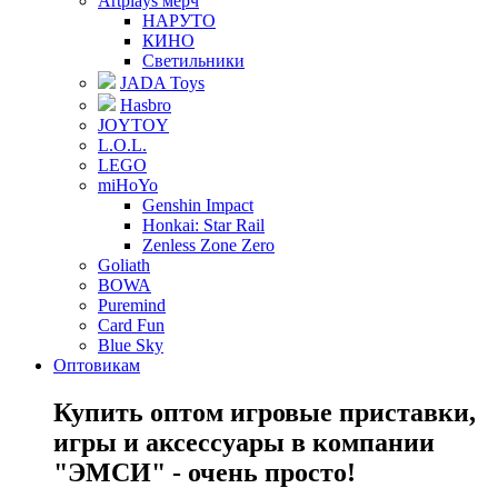
Artplays мерч
НАРУТО
КИНО
Светильники
JADA Toys
Hasbro
JOYTOY
L.O.L.
LEGO
miHoYo
Genshin Impact
Honkai: Star Rail
Zenless Zone Zero
Goliath
BOWA
Puremind
Card Fun
Blue Sky
Оптовикам
Купить оптом игровые приставки,
игры и аксессуары в компании
"ЭМСИ" - очень просто!