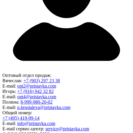
Оптовый отдел продаж:
Вячеслав:
+7 (903) 297 23 38
E-mail:
opt2@pristavka.com
Игорь:
+7 (916) 942 32 82
E-mail:
opt4@pristavka.com
Полина:
8-999-980-20-02
E-mail:
p.hrustaleva@pristavka.com
Общий номер:
+7 (495) 419-99-14
E-mail:
info@pristavka.com
E-mail сервис-центр:
service@pristavka.com