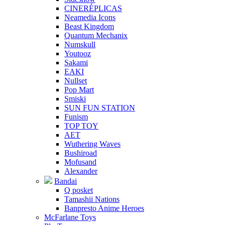
CINERÉPLICAS
Neamedia Icons
Beast Kingdom
Quantum Mechanix
Numskull
Youtooz
Sakami
EAKI
Nullset
Pop Mart
Smiski
SUN FUN STATION
Funism
TOP TOY
AET
Wuthering Waves
Bushiroad
Mofusand
Alexander
Bandai
Q posket
Tamashii Nations
Banpresto Anime Heroes
McFarlane Toys