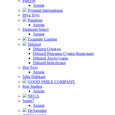
PlasToy
Архив
Pyramid International
Hiya Toys
Paladone
Архив
Diamond Select
Архив
Exquisite Gaming
Difuzed
Difuzed Одежда
Difuzed Рюкзаки Сумки Кошельки
Difuzed Аксессуары
Difuzed Бейсболки
Hot Toys
Архив
Sihir Dukkani
GOOD SMILE COMPANY
Iron Studios
Архив
NECA
Super7
Архив
DeAgostini