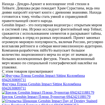
Нахида - Дендро-Архонт и воплощение этой стихии в
Тейвате. Девушка редко покидает Храм Сурастаны, ведь она
днями напролёт изучает книги с древними знаниями. Нахида
готовится к тому, чтобы стать умной и справедливой
правительницей своего народа.
Genshin Impact - это популярная видеоигра с открытым миром
и системой гача. Игроки исследуют фэнтезийный мир Тейват,
сражаются с использованием элементов и раскрывают тайны,
объединяясь в отряд из разных персонажей. Проект завоевал
огромную мировую популярность, включая Россию, регулярно
возглавляя рейтинги и собирая многомиллионную аудиторию.
Компания-разработчик miHoYo выпускает большое
количество лицензионного мерча по игре: от значков до
больших коллекционных фигурок. Узнать лицензионный
мерч можно по специальной голографической наклейке на
упаковке.
С этим товаром просматривают
Фигурка Плюш Genshin Impact Sitting Коломбина
6942630809711
Брелок Genshin Impact Плюш Луннотар 6942421188179