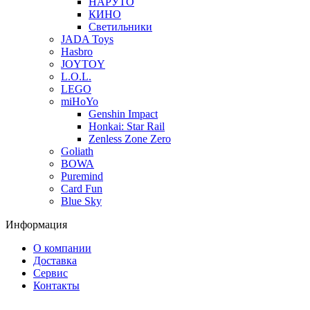
НАРУТО
КИНО
Светильники
JADA Toys
Hasbro
JOYTOY
L.O.L.
LEGO
miHoYo
Genshin Impact
Honkai: Star Rail
Zenless Zone Zero
Goliath
BOWA
Puremind
Card Fun
Blue Sky
Информация
О компании
Доставка
Сервис
Контакты