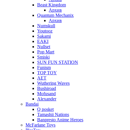
Beast Kingdom
Архив
Quantum Mechanix
Архив
Numskull
Youtooz
Sakami
EAKI
Nullset
Pop Mart
Smiski
SUN FUN STATION
Funism
TOP TOY
AET
Wuthering Waves
Bushiroad
Mofusand
Alexander
Bandai
Q posket
Tamashii Nations
Banpresto Anime Heroes
McFarlane Toys