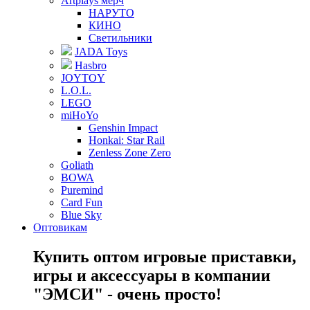
Artplays мерч
НАРУТО
КИНО
Светильники
JADA Toys
Hasbro
JOYTOY
L.O.L.
LEGO
miHoYo
Genshin Impact
Honkai: Star Rail
Zenless Zone Zero
Goliath
BOWA
Puremind
Card Fun
Blue Sky
Оптовикам
Купить оптом игровые приставки,
игры и аксессуары в компании
"ЭМСИ" - очень просто!