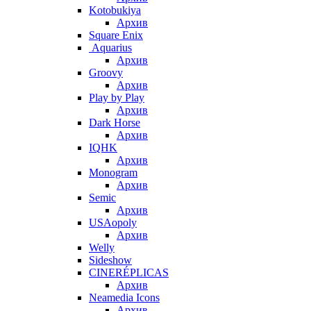
Kotobukiya
Архив
Square Enix
Aquarius
Архив
Groovy
Архив
Play by Play
Архив
Dark Horse
Архив
IQHK
Архив
Monogram
Архив
Semic
Архив
USAopoly
Архив
Welly
Sideshow
CINERÉPLICAS
Архив
Neamedia Icons
Архив