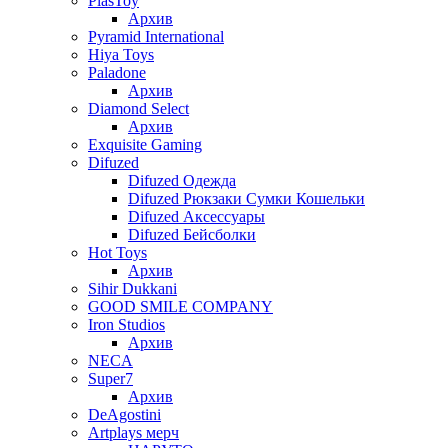
PlasToy
Архив
Pyramid International
Hiya Toys
Paladone
Архив
Diamond Select
Архив
Exquisite Gaming
Difuzed
Difuzed Одежда
Difuzed Рюкзаки Сумки Кошельки
Difuzed Аксессуары
Difuzed Бейсболки
Hot Toys
Архив
Sihir Dukkani
GOOD SMILE COMPANY
Iron Studios
Архив
NECA
Super7
Архив
DeAgostini
Artplays мерч