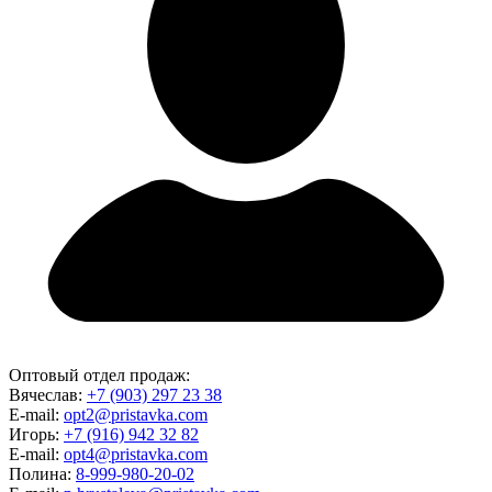
Оптовый отдел продаж:
Вячеслав:
+7 (903) 297 23 38
E-mail:
opt2@pristavka.com
Игорь:
+7 (916) 942 32 82
E-mail:
opt4@pristavka.com
Полина:
8-999-980-20-02