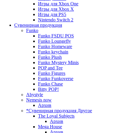
Игры для Xbox One
Игры для Xbox X
Игры для PS5
Nintendo Switch 2
Сувенирная продукция
Funko
Funko FSDU POS
Funko Loungefly
Funko Homeware
Funko keychain
Funko Plush
Funko Mystery Minis
POP and Tee
Funko Figures
Funko Funkoverse
Funko Chase
Bitty POP!
Abystyle
Nemesis now
Архив
*Сувенирная продукция Другое
The Loyal Subjects
Архив
Mega House
Архив