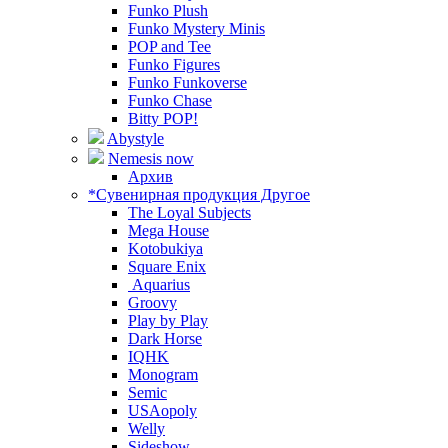
Funko Plush
Funko Mystery Minis
POP and Tee
Funko Figures
Funko Funkoverse
Funko Chase
Bitty POP!
Abystyle
Nemesis now
Архив
*Сувенирная продукция Другое
The Loyal Subjects
Mega House
Kotobukiya
Square Enix
Aquarius
Groovy
Play by Play
Dark Horse
IQHK
Monogram
Semic
USAopoly
Welly
Sideshow