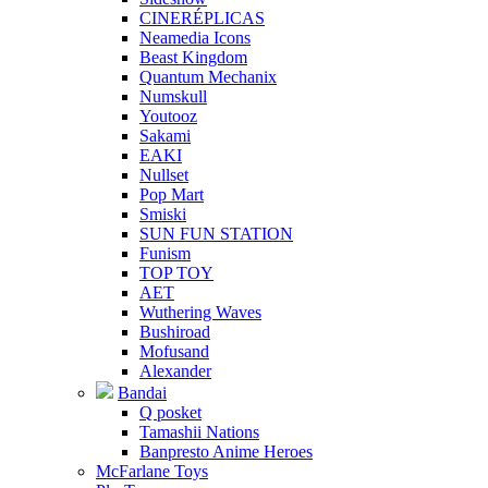
CINERÉPLICAS
Neamedia Icons
Beast Kingdom
Quantum Mechanix
Numskull
Youtooz
Sakami
EAKI
Nullset
Pop Mart
Smiski
SUN FUN STATION
Funism
TOP TOY
AET
Wuthering Waves
Bushiroad
Mofusand
Alexander
Bandai
Q posket
Tamashii Nations
Banpresto Anime Heroes
McFarlane Toys