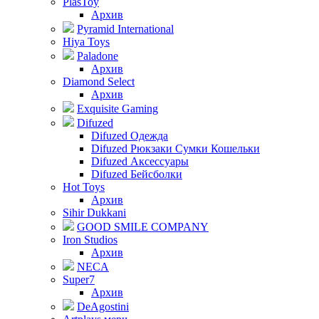
PlasToy
Архив
Pyramid International
Hiya Toys
Paladone
Архив
Diamond Select
Архив
Exquisite Gaming
Difuzed
Difuzed Одежда
Difuzed Рюкзаки Сумки Кошельки
Difuzed Аксессуары
Difuzed Бейсболки
Hot Toys
Архив
Sihir Dukkani
GOOD SMILE COMPANY
Iron Studios
Архив
NECA
Super7
Архив
DeAgostini