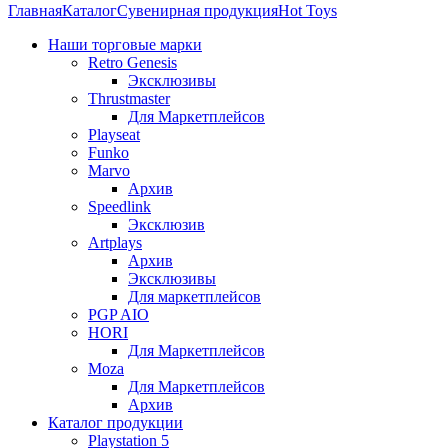
Главная
Каталог
Сувенирная продукция
Hot Toys
Наши торговые марки
Retro Genesis
Эксклюзивы
Thrustmaster
Для Маркетплейсов
Playseat
Funko
Marvo
Архив
Speedlink
Эксклюзив
Artplays
Архив
Эксклюзивы
Для маркетплейсов
PGP AIO
HORI
Для Маркетплейсов
Moza
Для Маркетплейсов
Архив
Каталог продукции
Playstation 5