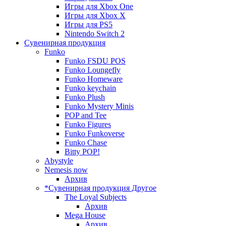
Игры для Xbox One
Игры для Xbox X
Игры для PS5
Nintendo Switch 2
Сувенирная продукция
Funko
Funko FSDU POS
Funko Loungefly
Funko Homeware
Funko keychain
Funko Plush
Funko Mystery Minis
POP and Tee
Funko Figures
Funko Funkoverse
Funko Chase
Bitty POP!
Abystyle
Nemesis now
Архив
*Сувенирная продукция Другое
The Loyal Subjects
Архив
Mega House
Архив