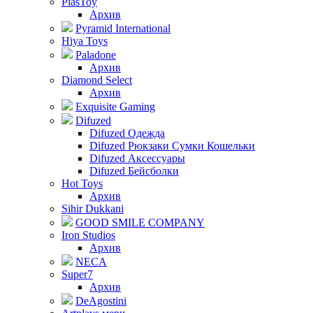
PlasToy
Архив
Pyramid International
Hiya Toys
Paladone
Архив
Diamond Select
Архив
Exquisite Gaming
Difuzed
Difuzed Одежда
Difuzed Рюкзаки Сумки Кошельки
Difuzed Аксессуары
Difuzed Бейсболки
Hot Toys
Архив
Sihir Dukkani
GOOD SMILE COMPANY
Iron Studios
Архив
NECA
Super7
Архив
DeAgostini