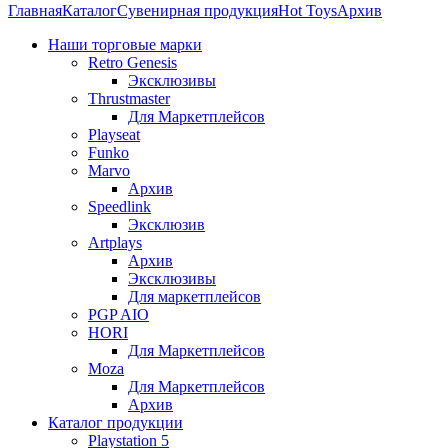
Главная
Каталог
Сувенирная продукция
Hot Toys
Архив
Наши торговые марки
Retro Genesis
Эксклюзивы
Thrustmaster
Для Маркетплейсов
Playseat
Funko
Marvo
Архив
Speedlink
Эксклюзив
Artplays
Архив
Эксклюзивы
Для маркетплейсов
PGP AIO
HORI
Для Маркетплейсов
Moza
Для Маркетплейсов
Архив
Каталог продукции
Playstation 5