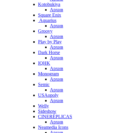
Kotobukiya
Архив
Square Enix
Aquarius
Архив
Groovy
Архив
Play by Play
Архив
Dark Horse
Архив
IQHK
Архив
Monogram
Архив
Semic
Архив
USAopoly
Архив
Welly
Sideshow
CINERÉPLICAS
Архив
Neamedia Icons
Архив