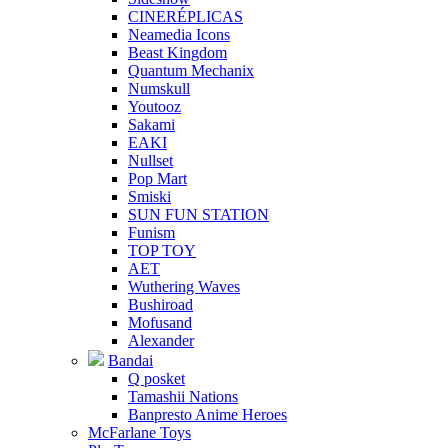
CINERÉPLICAS
Neamedia Icons
Beast Kingdom
Quantum Mechanix
Numskull
Youtooz
Sakami
EAKI
Nullset
Pop Mart
Smiski
SUN FUN STATION
Funism
TOP TOY
AET
Wuthering Waves
Bushiroad
Mofusand
Alexander
Bandai
Q posket
Tamashii Nations
Banpresto Anime Heroes
McFarlane Toys