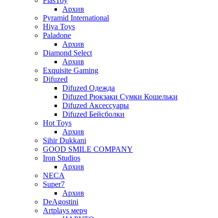
PlasToy
Архив
Pyramid International
Hiya Toys
Paladone
Архив
Diamond Select
Архив
Exquisite Gaming
Difuzed
Difuzed Одежда
Difuzed Рюкзаки Сумки Кошельки
Difuzed Аксессуары
Difuzed Бейсболки
Hot Toys
Архив
Sihir Dukkani
GOOD SMILE COMPANY
Iron Studios
Архив
NECA
Super7
Архив
DeAgostini
Artplays мерч