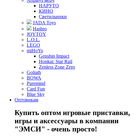
Artplays мерч
НАРУТО
КИНО
Светильники
JADA Toys
Hasbro
JOYTOY
L.O.L.
LEGO
miHoYo
Genshin Impact
Honkai: Star Rail
Zenless Zone Zero
Goliath
BOWA
Puremind
Card Fun
Blue Sky
Оптовикам
Купить оптом игровые приставки,
игры и аксессуары в компании
"ЭМСИ" - очень просто!