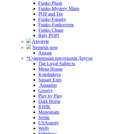
Funko Plush
Funko Mystery Minis
POP and Tee
Funko Figures
Funko Funkoverse
Funko Chase
Bitty POP!
Abystyle
Nemesis now
Архив
*Сувенирная продукция Другое
The Loyal Subjects
Mega House
Kotobukiya
Square Enix
Aquarius
Groovy
Play by Play
Dark Horse
IQHK
Monogram
Semic
USAopoly
Welly
Sideshow