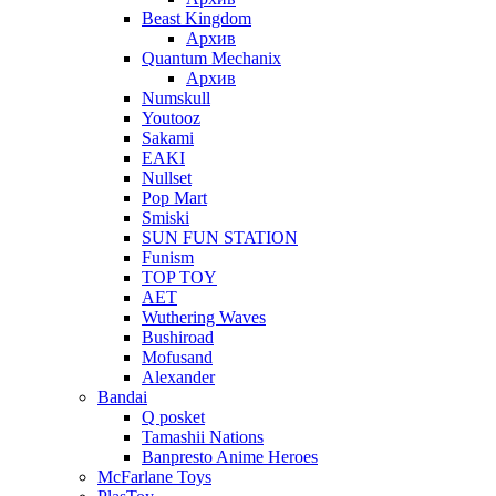
Beast Kingdom
Архив
Quantum Mechanix
Архив
Numskull
Youtooz
Sakami
EAKI
Nullset
Pop Mart
Smiski
SUN FUN STATION
Funism
TOP TOY
AET
Wuthering Waves
Bushiroad
Mofusand
Alexander
Bandai
Q posket
Tamashii Nations
Banpresto Anime Heroes
McFarlane Toys