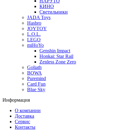
НАРУТО
КИНО
Светильники
JADA Toys
Hasbro
JOYTOY
L.O.L.
LEGO
miHoYo
Genshin Impact
Honkai: Star Rail
Zenless Zone Zero
Goliath
BOWA
Puremind
Card Fun
Blue Sky
Информация
О компании
Доставка
Сервис
Контакты