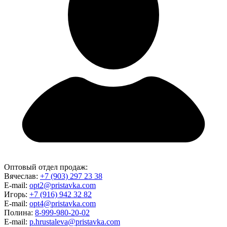
Оптовый отдел продаж:
Вячеслав:
+7 (903) 297 23 38
E-mail:
opt2@pristavka.com
Игорь:
+7 (916) 942 32 82
E-mail:
opt4@pristavka.com
Полина:
8-999-980-20-02
E-mail:
p.hrustaleva@pristavka.com