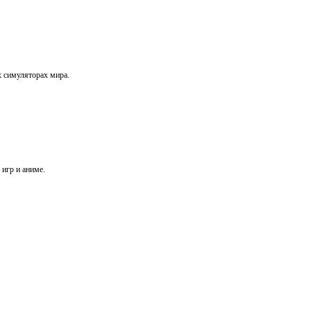
х симуляторах мира.
игр и аниме.