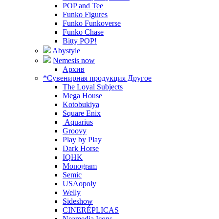
POP and Tee
Funko Figures
Funko Funkoverse
Funko Chase
Bitty POP!
Abystyle
Nemesis now
Архив
*Сувенирная продукция Другое
The Loyal Subjects
Mega House
Kotobukiya
Square Enix
Aquarius
Groovy
Play by Play
Dark Horse
IQHK
Monogram
Semic
USAopoly
Welly
Sideshow
CINERÉPLICAS
Neamedia Icons