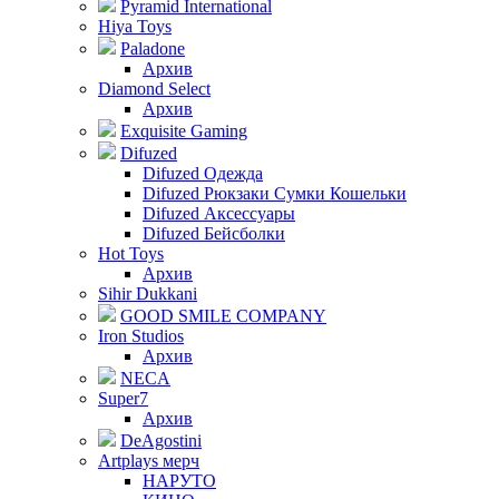
Pyramid International
Hiya Toys
Paladone
Архив
Diamond Select
Архив
Exquisite Gaming
Difuzed
Difuzed Одежда
Difuzed Рюкзаки Сумки Кошельки
Difuzed Аксессуары
Difuzed Бейсболки
Hot Toys
Архив
Sihir Dukkani
GOOD SMILE COMPANY
Iron Studios
Архив
NECA
Super7
Архив
DeAgostini
Artplays мерч
НАРУТО