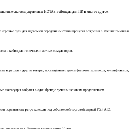
виационные системы управления HOTAS, геймпады для ПК и многое другое.
ve игровые рули для идеальной передачи имитации процесса вождения в лучших гоночны
ресел и кабин для гоночных и летных симуляторов.
е игрушки и другие товары, посвящённые героям фильмов, комиксов, мультфильмов, 
ьные аксессуары собраны в один бренд с лучшим ценовым предложением.
ении портативные ретро-консоли под собственной торговой маркой PGP AIO.