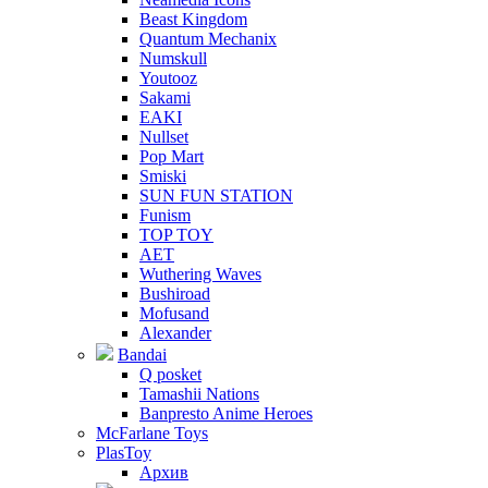
Beast Kingdom
Quantum Mechanix
Numskull
Youtooz
Sakami
EAKI
Nullset
Pop Mart
Smiski
SUN FUN STATION
Funism
TOP TOY
AET
Wuthering Waves
Bushiroad
Mofusand
Alexander
Bandai
Q posket
Tamashii Nations
Banpresto Anime Heroes
McFarlane Toys
PlasToy
Архив