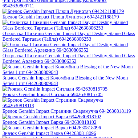
Фигурка Плюш Genshin Impact Sitting Коломбина
6942630809711
Брелок Genshin Impact Плюш Луннотар 6942421188179
Открытка Шикиши Genshin Impact Day of Destiny Stained Glass
Bordered Тарталья (Чайлд) 6942630806253
Открытка Шикиши Genshin Impact Day of Destiny Stained Glass
Bordered Арлекино 6942630806352
Значок Genshin Impact Коломбина Blessing of the New Moon
Series 1 шт 6942630809643
Рюкзак Genshin Impact Ситлали 6942630815705
Брелок Genshin Impact Странник Скарамучча 6942630818119
Брелок Genshin Impact Варка 6942630818102
Значок Genshin Impact Варка 6942630818096