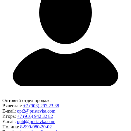
Оптовый отдел продаж:
Вячеслав:
+7 (903) 297 23 38
E-mail:
opt2@pristavka.com
Игорь:
+7 (916) 942 32 82
E-mail:
opt4@pristavka.com
Полина:
8-999-980-20-02