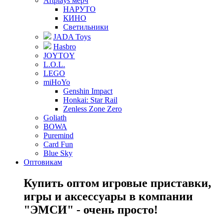
Artplays мерч
НАРУТО
КИНО
Светильники
JADA Toys
Hasbro
JOYTOY
L.O.L.
LEGO
miHoYo
Genshin Impact
Honkai: Star Rail
Zenless Zone Zero
Goliath
BOWA
Puremind
Card Fun
Blue Sky
Оптовикам
Купить оптом игровые приставки,
игры и аксессуары в компании
"ЭМСИ" - очень просто!