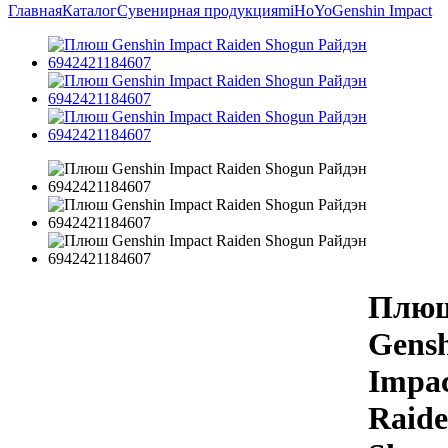
Главная
Каталог
Сувенирная продукция
miHoYo
Genshin Impact
Плю
Gens
Impa
Raid