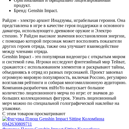
Оригинальный и официально лицензированный
продукт.
Бренд: Genshin Impact.
Райдэн - электро архонт Инадзумы, играбельная героиня. Она
представлена в игре в качестве героя поддержки и основного
дамагера, использующего древковое оружие и Электро
стихию. У Райдэн высокие значения восстановления энергии,
с помощью которой персонаж может восполнять показатели
других героев отряда, также она улучшает взаимодействие
между членами отряда.
Genshin Impact - это популярная видеоигра с открытым миром
и системой гача. Игроки исследуют фэнтезийный мир Тейват,
сражаются с использованием элементов и раскрывают тайны,
объединяясь в отряд из разных персонажей. Проект завоевал
огромную мировую популярность, включая Россию, регулярно
возглавляя рейтинги и собирая многомиллионную аудиторию.
Компания-разработчик miHoYo выпускает большое
количество лицензионного мерча по игре: от значков до
больших коллекционных фигурок. Узнать лицензионный
мерч можно по специальной голографической наклейке на
упаковке.
С этим товаром просматривают