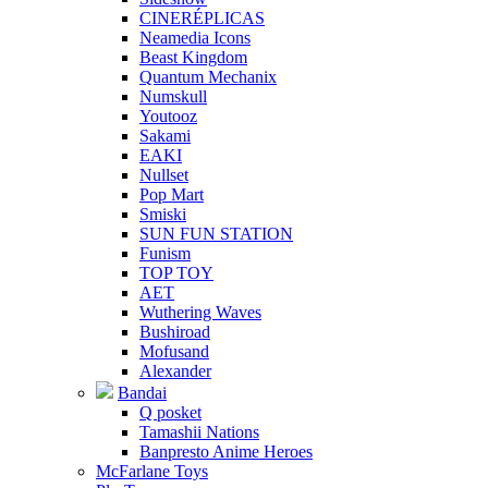
CINERÉPLICAS
Neamedia Icons
Beast Kingdom
Quantum Mechanix
Numskull
Youtooz
Sakami
EAKI
Nullset
Pop Mart
Smiski
SUN FUN STATION
Funism
TOP TOY
AET
Wuthering Waves
Bushiroad
Mofusand
Alexander
Bandai
Q posket
Tamashii Nations
Banpresto Anime Heroes
McFarlane Toys