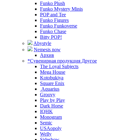
Funko Plush
Funko Mystery Minis
POP and Tee
Funko Figures
Funko Funkoverse
Funko Chase
Bitty POP!
Abystyle
Nemesis now
Архив
*Сувенирная продукция Другое
The Loyal Subjects
Mega House
Kotobukiya
Square Enix
Aquarius
Groovy
Play by Play
Dark Horse
IQHK
Monogram
Semic
USAopoly
Welly
Sideshow