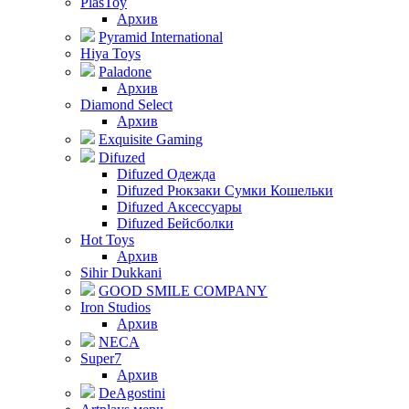
PlasToy
Архив
Pyramid International
Hiya Toys
Paladone
Архив
Diamond Select
Архив
Exquisite Gaming
Difuzed
Difuzed Одежда
Difuzed Рюкзаки Сумки Кошельки
Difuzed Аксессуары
Difuzed Бейсболки
Hot Toys
Архив
Sihir Dukkani
GOOD SMILE COMPANY
Iron Studios
Архив
NECA
Super7
Архив
DeAgostini