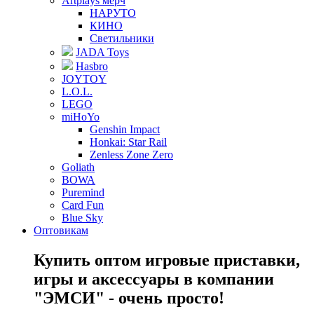
Artplays мерч
НАРУТО
КИНО
Светильники
JADA Toys
Hasbro
JOYTOY
L.O.L.
LEGO
miHoYo
Genshin Impact
Honkai: Star Rail
Zenless Zone Zero
Goliath
BOWA
Puremind
Card Fun
Blue Sky
Оптовикам
Купить оптом игровые приставки,
игры и аксессуары в компании
"ЭМСИ" - очень просто!