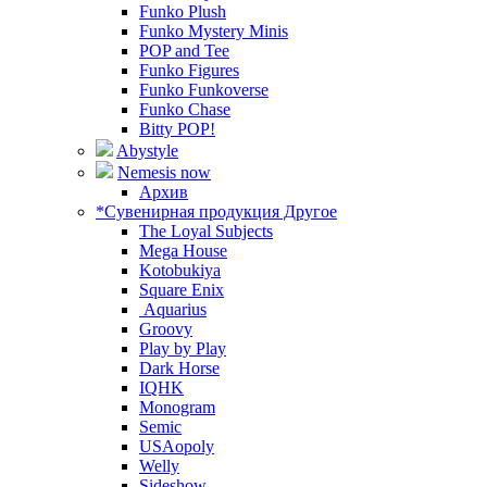
Funko Plush
Funko Mystery Minis
POP and Tee
Funko Figures
Funko Funkoverse
Funko Chase
Bitty POP!
Abystyle
Nemesis now
Архив
*Сувенирная продукция Другое
The Loyal Subjects
Mega House
Kotobukiya
Square Enix
Aquarius
Groovy
Play by Play
Dark Horse
IQHK
Monogram
Semic
USAopoly
Welly
Sideshow