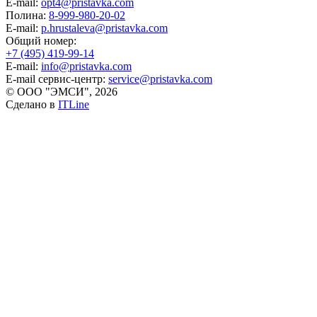
E-mail:
opt4@pristavka.com
Полина:
8-999-980-20-02
E-mail:
p.hrustaleva@pristavka.com
Общий номер:
+7 (495) 419-99-14
E-mail:
info@pristavka.com
E-mail сервис-центр:
service@pristavka.com
© ООО "ЭМСИ", 2026
Сделано в
ITLine