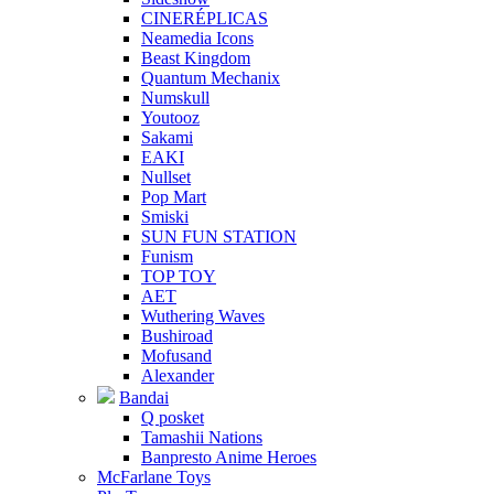
CINERÉPLICAS
Neamedia Icons
Beast Kingdom
Quantum Mechanix
Numskull
Youtooz
Sakami
EAKI
Nullset
Pop Mart
Smiski
SUN FUN STATION
Funism
TOP TOY
AET
Wuthering Waves
Bushiroad
Mofusand
Alexander
Bandai
Q posket
Tamashii Nations
Banpresto Anime Heroes
McFarlane Toys