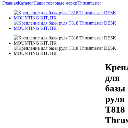
Главная
Каталог
Наши торговые марки
Thrustmaster
Креп
для
базы
руля
T818
Thrus