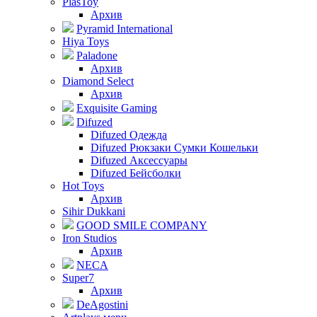
PlasToy
Архив
Pyramid International
Hiya Toys
Paladone
Архив
Diamond Select
Архив
Exquisite Gaming
Difuzed
Difuzed Одежда
Difuzed Рюкзаки Сумки Кошельки
Difuzed Аксессуары
Difuzed Бейсболки
Hot Toys
Архив
Sihir Dukkani
GOOD SMILE COMPANY
Iron Studios
Архив
NECA
Super7
Архив
DeAgostini