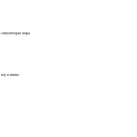
х симуляторах мира.
игр и аниме.