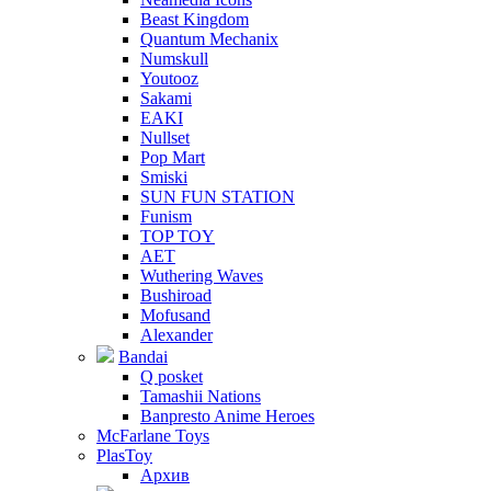
Beast Kingdom
Quantum Mechanix
Numskull
Youtooz
Sakami
EAKI
Nullset
Pop Mart
Smiski
SUN FUN STATION
Funism
TOP TOY
AET
Wuthering Waves
Bushiroad
Mofusand
Alexander
Bandai
Q posket
Tamashii Nations
Banpresto Anime Heroes
McFarlane Toys
PlasToy
Архив