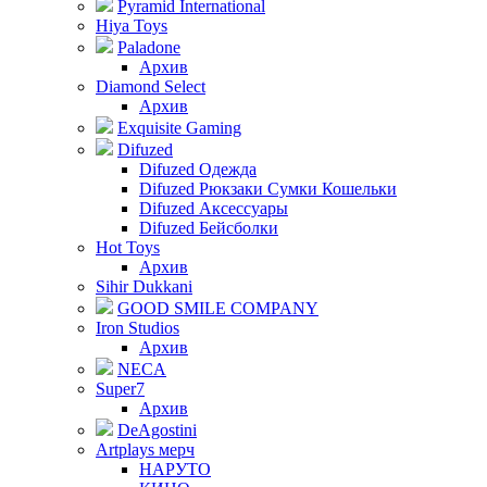
Pyramid International
Hiya Toys
Paladone
Архив
Diamond Select
Архив
Exquisite Gaming
Difuzed
Difuzed Одежда
Difuzed Рюкзаки Сумки Кошельки
Difuzed Аксессуары
Difuzed Бейсболки
Hot Toys
Архив
Sihir Dukkani
GOOD SMILE COMPANY
Iron Studios
Архив
NECA
Super7
Архив
DeAgostini
Artplays мерч
НАРУТО