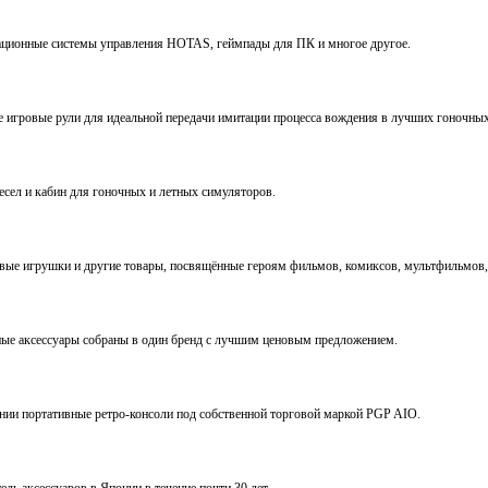
виационные системы управления HOTAS, геймпады для ПК и многое другое.
ve игровые рули для идеальной передачи имитации процесса вождения в лучших гоночны
ресел и кабин для гоночных и летных симуляторов.
е игрушки и другие товары, посвящённые героям фильмов, комиксов, мультфильмов, 
ьные аксессуары собраны в один бренд с лучшим ценовым предложением.
ении портативные ретро-консоли под собственной торговой маркой PGP AIO.