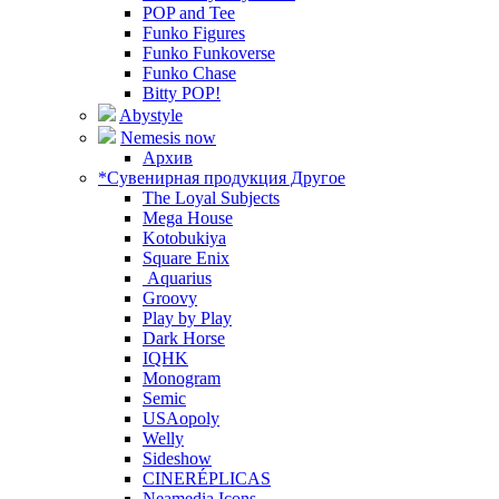
POP and Tee
Funko Figures
Funko Funkoverse
Funko Chase
Bitty POP!
Abystyle
Nemesis now
Архив
*Сувенирная продукция Другое
The Loyal Subjects
Mega House
Kotobukiya
Square Enix
Aquarius
Groovy
Play by Play
Dark Horse
IQHK
Monogram
Semic
USAopoly
Welly
Sideshow
CINERÉPLICAS
Neamedia Icons