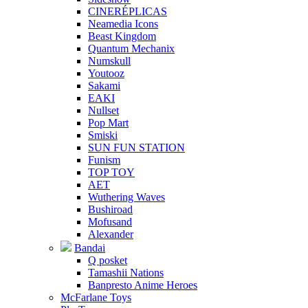
CINERÉPLICAS
Neamedia Icons
Beast Kingdom
Quantum Mechanix
Numskull
Youtooz
Sakami
EAKI
Nullset
Pop Mart
Smiski
SUN FUN STATION
Funism
TOP TOY
AET
Wuthering Waves
Bushiroad
Mofusand
Alexander
Bandai
Q posket
Tamashii Nations
Banpresto Anime Heroes
McFarlane Toys