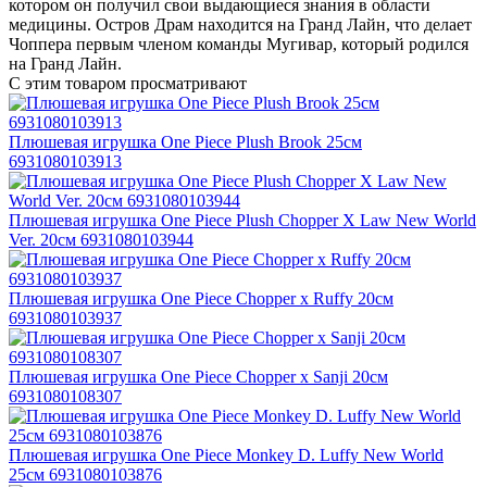
котором он получил свои выдающиеся знания в области
медицины. Остров Драм находится на Гранд Лайн, что делает
Чоппера первым членом команды Мугивар, который родился
на Гранд Лайн.
С этим товаром просматривают
Плюшевая игрушка One Piece Plush Brook 25см
6931080103913
Плюшевая игрушка One Piece Plush Chopper X Law New World
Ver. 20см 6931080103944
Плюшевая игрушка One Piece Chopper x Ruffy 20см
6931080103937
Плюшевая игрушка One Piece Chopper x Sanji 20см
6931080108307
Плюшевая игрушка One Piece Monkey D. Luffy New World
25см 6931080103876