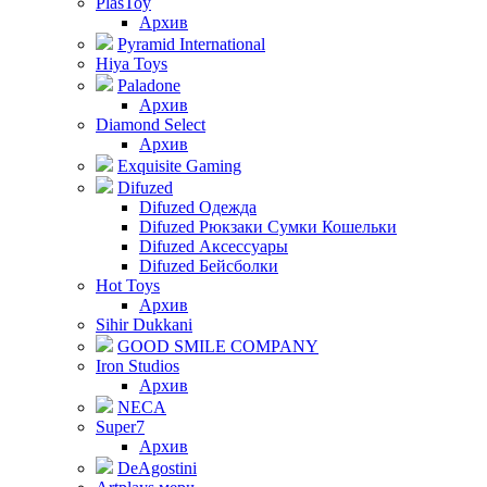
PlasToy
Архив
Pyramid International
Hiya Toys
Paladone
Архив
Diamond Select
Архив
Exquisite Gaming
Difuzed
Difuzed Одежда
Difuzed Рюкзаки Сумки Кошельки
Difuzed Аксессуары
Difuzed Бейсболки
Hot Toys
Архив
Sihir Dukkani
GOOD SMILE COMPANY
Iron Studios
Архив
NECA
Super7
Архив
DeAgostini