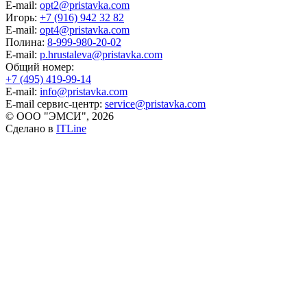
E-mail:
opt2@pristavka.com
Игорь:
+7 (916) 942 32 82
E-mail:
opt4@pristavka.com
Полина:
8-999-980-20-02
E-mail:
p.hrustaleva@pristavka.com
Общий номер:
+7 (495) 419-99-14
E-mail:
info@pristavka.com
E-mail сервис-центр:
service@pristavka.com
© ООО "ЭМСИ", 2026
Сделано в
ITLine