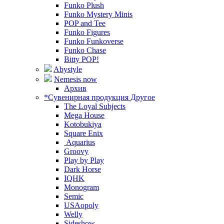
Funko Plush
Funko Mystery Minis
POP and Tee
Funko Figures
Funko Funkoverse
Funko Chase
Bitty POP!
Abystyle
Nemesis now
Архив
*Сувенирная продукция Другое
The Loyal Subjects
Mega House
Kotobukiya
Square Enix
Aquarius
Groovy
Play by Play
Dark Horse
IQHK
Monogram
Semic
USAopoly
Welly
Sideshow