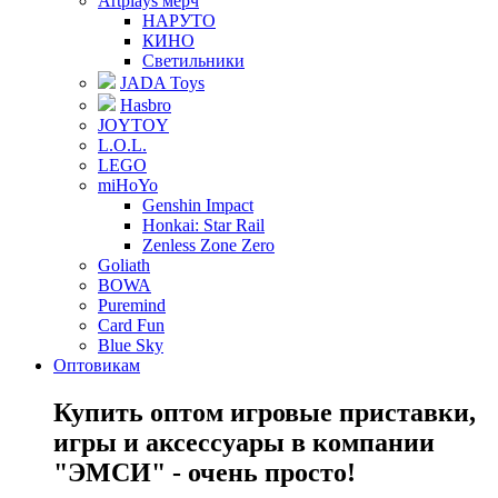
Artplays мерч
НАРУТО
КИНО
Светильники
JADA Toys
Hasbro
JOYTOY
L.O.L.
LEGO
miHoYo
Genshin Impact
Honkai: Star Rail
Zenless Zone Zero
Goliath
BOWA
Puremind
Card Fun
Blue Sky
Оптовикам
Купить оптом игровые приставки,
игры и аксессуары в компании
"ЭМСИ" - очень просто!