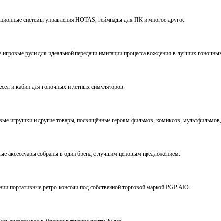
виационные системы управления HOTAS, геймпады для ПК и многое другое.
ve игровые рули для идеальной передачи имитации процесса вождения в лучших гоночны
ресел и кабин для гоночных и летных симуляторов.
е игрушки и другие товары, посвящённые героям фильмов, комиксов, мультфильмов, 
ьные аксессуары собраны в один бренд с лучшим ценовым предложением.
ении портативные ретро-консоли под собственной торговой маркой PGP AIO.