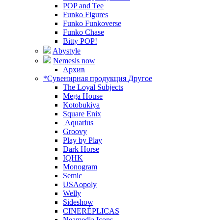
POP and Tee
Funko Figures
Funko Funkoverse
Funko Chase
Bitty POP!
Abystyle
Nemesis now
Архив
*Сувенирная продукция Другое
The Loyal Subjects
Mega House
Kotobukiya
Square Enix
Aquarius
Groovy
Play by Play
Dark Horse
IQHK
Monogram
Semic
USAopoly
Welly
Sideshow
CINERÉPLICAS
Neamedia Icons