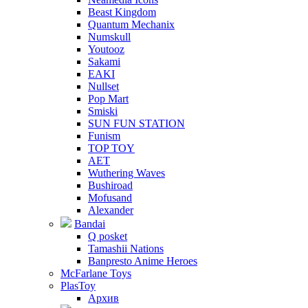
Beast Kingdom
Quantum Mechanix
Numskull
Youtooz
Sakami
EAKI
Nullset
Pop Mart
Smiski
SUN FUN STATION
Funism
TOP TOY
AET
Wuthering Waves
Bushiroad
Mofusand
Alexander
Bandai
Q posket
Tamashii Nations
Banpresto Anime Heroes
McFarlane Toys
PlasToy
Архив