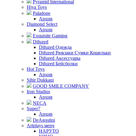
Pyramid International
Hiya Toys
Paladone
Архив
Diamond Select
Архив
Exquisite Gaming
Difuzed
Difuzed Одежда
Difuzed Рюкзаки Сумки Кошельки
Difuzed Аксессуары
Difuzed Бейсболки
Hot Toys
Архив
Sihir Dukkani
GOOD SMILE COMPANY
Iron Studios
Архив
NECA
Super7
Архив
DeAgostini
Artplays мерч
НАРУТО