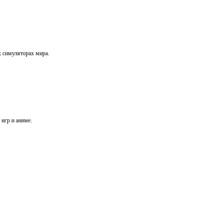
х симуляторах мира.
игр и аниме.