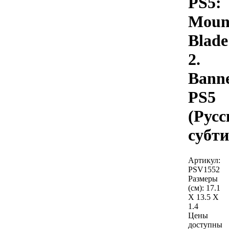
PS5:
Moun
Blade
2.
Banne
PS5
(Русс
субт
Артикул:
PSV1552
Размеры
(см):
17.1
X 13.5 X
1.4
Цены
доступны