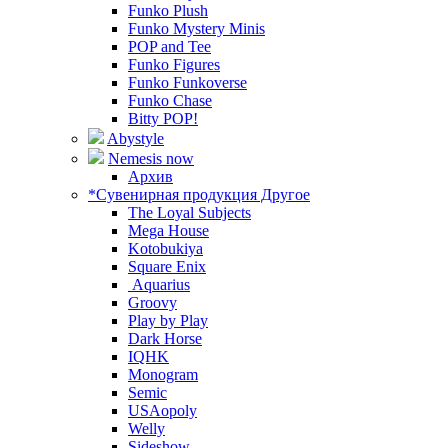
Funko Plush
Funko Mystery Minis
POP and Tee
Funko Figures
Funko Funkoverse
Funko Chase
Bitty POP!
Abystyle
Nemesis now
Архив
*Сувенирная продукция Другое
The Loyal Subjects
Mega House
Kotobukiya
Square Enix
Aquarius
Groovy
Play by Play
Dark Horse
IQHK
Monogram
Semic
USAopoly
Welly
Sideshow