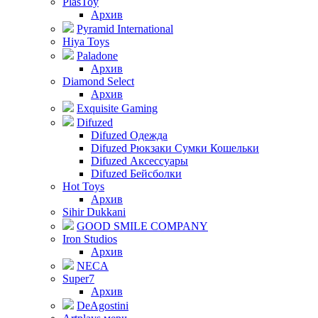
PlasToy
Архив
Pyramid International
Hiya Toys
Paladone
Архив
Diamond Select
Архив
Exquisite Gaming
Difuzed
Difuzed Одежда
Difuzed Рюкзаки Сумки Кошельки
Difuzed Аксессуары
Difuzed Бейсболки
Hot Toys
Архив
Sihir Dukkani
GOOD SMILE COMPANY
Iron Studios
Архив
NECA
Super7
Архив
DeAgostini