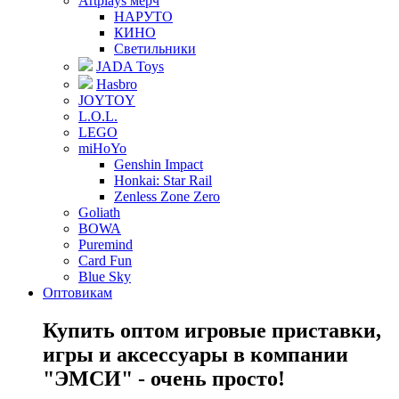
Artplays мерч
НАРУТО
КИНО
Светильники
JADA Toys
Hasbro
JOYTOY
L.O.L.
LEGO
miHoYo
Genshin Impact
Honkai: Star Rail
Zenless Zone Zero
Goliath
BOWA
Puremind
Card Fun
Blue Sky
Оптовикам
Купить оптом игровые приставки,
игры и аксессуары в компании
"ЭМСИ" - очень просто!