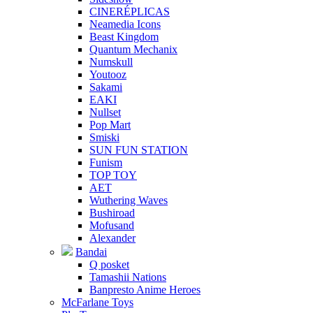
CINERÉPLICAS
Neamedia Icons
Beast Kingdom
Quantum Mechanix
Numskull
Youtooz
Sakami
EAKI
Nullset
Pop Mart
Smiski
SUN FUN STATION
Funism
TOP TOY
AET
Wuthering Waves
Bushiroad
Mofusand
Alexander
Bandai
Q posket
Tamashii Nations
Banpresto Anime Heroes
McFarlane Toys