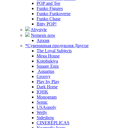
POP and Tee
Funko Figures
Funko Funkoverse
Funko Chase
Bitty POP!
Abystyle
Nemesis now
Архив
*Сувенирная продукция Другое
The Loyal Subjects
Mega House
Kotobukiya
Square Enix
Aquarius
Groovy
Play by Play
Dark Horse
IQHK
Monogram
Semic
USAopoly
Welly
Sideshow
CINERÉPLICAS
Neamedia Icons