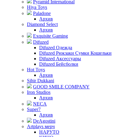
Pyramid International
Hiya Toys
Paladone
Архив
Diamond Select
Архив
Exquisite Gaming
Difuzed
Difuzed Одежда
Difuzed Рюкзаки Сумки Кошельки
Difuzed Аксессуары
Difuzed Бейсболки
Hot Toys
Архив
Sihir Dukkani
GOOD SMILE COMPANY
Iron Studios
Архив
NECA
Super7
Архив
DeAgostini
Artplays мерч
НАРУТО