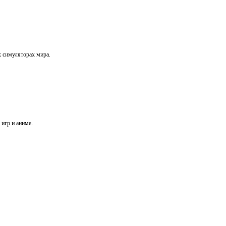
х симуляторах мира.
игр и аниме.