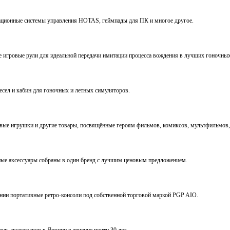
виационные системы управления HOTAS, геймпады для ПК и многое другое.
ve игровые рули для идеальной передачи имитации процесса вождения в лучших гоночны
ресел и кабин для гоночных и летных симуляторов.
е игрушки и другие товары, посвящённые героям фильмов, комиксов, мультфильмов, 
ьные аксессуары собраны в один бренд с лучшим ценовым предложением.
ении портативные ретро-консоли под собственной торговой маркой PGP AIO.