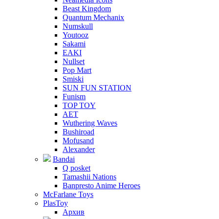
Beast Kingdom
Quantum Mechanix
Numskull
Youtooz
Sakami
EAKI
Nullset
Pop Mart
Smiski
SUN FUN STATION
Funism
TOP TOY
AET
Wuthering Waves
Bushiroad
Mofusand
Alexander
Bandai
Q posket
Tamashii Nations
Banpresto Anime Heroes
McFarlane Toys
PlasToy
Архив