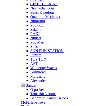
CINERÉPLICAS
Neamedia Icons
Beast Kingdom
Quantum Mechanix
Numskull
Youtooz
Sakami
EAKI
Nullset
Pop Mart
Smiski
SUN FUN STATION
Funism
TOP TOY
AET
Wuthering Waves
Bushiroad
Mofusand
Alexander
Bandai
Q posket
Tamashii Nations
Banpresto Anime Heroes
McFarlane Toys