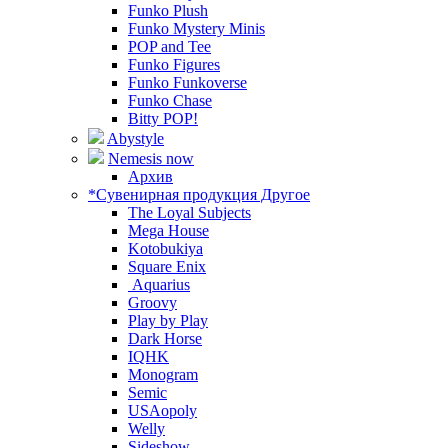
Funko Plush
Funko Mystery Minis
POP and Tee
Funko Figures
Funko Funkoverse
Funko Chase
Bitty POP!
Abystyle
Nemesis now
Архив
*Сувенирная продукция Другое
The Loyal Subjects
Mega House
Kotobukiya
Square Enix
Aquarius
Groovy
Play by Play
Dark Horse
IQHK
Monogram
Semic
USAopoly
Welly
Sideshow