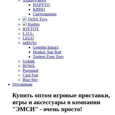
Artplays мерч
НАРУТО
КИНО
Светильники
JADA Toys
Hasbro
JOYTOY
L.O.L.
LEGO
miHoYo
Genshin Impact
Honkai: Star Rail
Zenless Zone Zero
Goliath
BOWA
Puremind
Card Fun
Blue Sky
Оптовикам
Купить оптом игровые приставки,
игры и аксессуары в компании
"ЭМСИ" - очень просто!