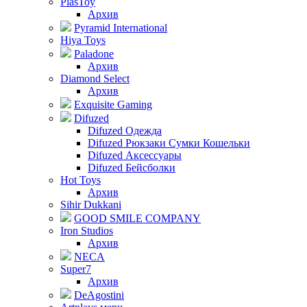
PlasToy
Архив
Pyramid International
Hiya Toys
Paladone
Архив
Diamond Select
Архив
Exquisite Gaming
Difuzed
Difuzed Одежда
Difuzed Рюкзаки Сумки Кошельки
Difuzed Аксессуары
Difuzed Бейсболки
Hot Toys
Архив
Sihir Dukkani
GOOD SMILE COMPANY
Iron Studios
Архив
NECA
Super7
Архив
DeAgostini