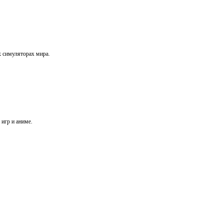
х симуляторах мира.
игр и аниме.