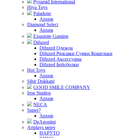
Pyramid International
Hiya Toys
Paladone
Архив
Diamond Select
Архив
Exquisite Gaming
Difuzed
Difuzed Одежда
Difuzed Рюкзаки Сумки Кошельки
Difuzed Аксессуары
Difuzed Бейсболки
Hot Toys
Архив
Sihir Dukkani
GOOD SMILE COMPANY
Iron Studios
Архив
NECA
Super7
Архив
DeAgostini
Artplays мерч
НАРУТО