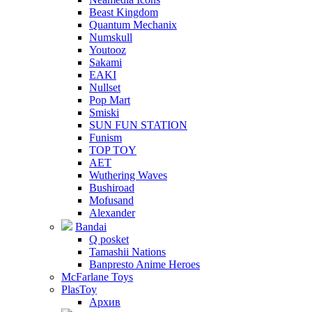
Beast Kingdom
Quantum Mechanix
Numskull
Youtooz
Sakami
EAKI
Nullset
Pop Mart
Smiski
SUN FUN STATION
Funism
TOP TOY
AET
Wuthering Waves
Bushiroad
Mofusand
Alexander
Bandai
Q posket
Tamashii Nations
Banpresto Anime Heroes
McFarlane Toys
PlasToy
Архив