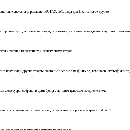
виационные системы управления HOTAS, геймпады для ПК и многое другое.
ve игровые рули для идеальной передачи имитации процесса вождения в лучших гоночны
ресел и кабин для гоночных и летных симуляторов.
е игрушки и другие товары, посвящённые героям фильмов, комиксов, мультфильмов, 
ьные аксессуары собраны в один бренд с лучшим ценовым предложением.
ении портативные ретро-консоли под собственной торговой маркой PGP AIO.