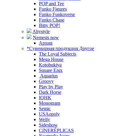
POP and Tee
Funko Figures
Funko Funkoverse
Funko Chase
Bitty POP!
Abystyle
Nemesis now
Архив
*Сувенирная продукция Другое
The Loyal Subjects
Mega House
Kotobukiya
Square Enix
Aquarius
Groovy
Play by Play
Dark Horse
IQHK
Monogram
Semic
USAopoly
Welly
Sideshow
CINERÉPLICAS
Neamedia Icons