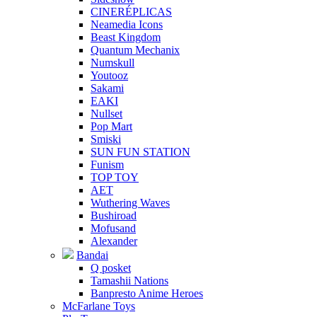
CINERÉPLICAS
Neamedia Icons
Beast Kingdom
Quantum Mechanix
Numskull
Youtooz
Sakami
EAKI
Nullset
Pop Mart
Smiski
SUN FUN STATION
Funism
TOP TOY
AET
Wuthering Waves
Bushiroad
Mofusand
Alexander
Bandai
Q posket
Tamashii Nations
Banpresto Anime Heroes
McFarlane Toys