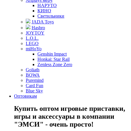
Artplays мерч
НАРУТО
КИНО
Светильники
JADA Toys
Hasbro
JOYTOY
L.O.L.
LEGO
miHoYo
Genshin Impact
Honkai: Star Rail
Zenless Zone Zero
Goliath
BOWA
Puremind
Card Fun
Blue Sky
Оптовикам
Купить оптом игровые приставки,
игры и аксессуары в компании
"ЭМСИ" - очень просто!