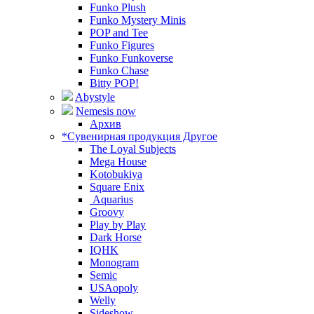
Funko Plush
Funko Mystery Minis
POP and Tee
Funko Figures
Funko Funkoverse
Funko Chase
Bitty POP!
Abystyle
Nemesis now
Архив
*Сувенирная продукция Другое
The Loyal Subjects
Mega House
Kotobukiya
Square Enix
Aquarius
Groovy
Play by Play
Dark Horse
IQHK
Monogram
Semic
USAopoly
Welly
Sideshow