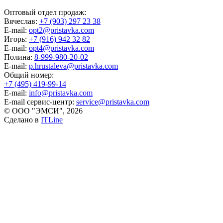
Оптовый отдел продаж:
Вячеслав:
+7 (903) 297 23 38
E-mail:
opt2@pristavka.com
Игорь:
+7 (916) 942 32 82
E-mail:
opt4@pristavka.com
Полина:
8-999-980-20-02
E-mail:
p.hrustaleva@pristavka.com
Общий номер:
+7 (495) 419-99-14
E-mail:
info@pristavka.com
E-mail сервис-центр:
service@pristavka.com
© ООО "ЭМСИ", 2026
Сделано в
ITLine