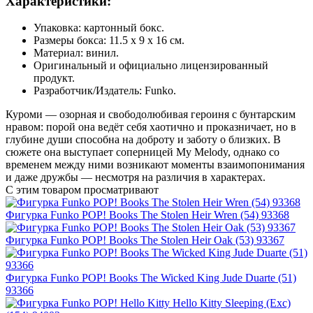
Характеристики:
Упаковка: картонный бокс.
Размеры бокса: 11.5 х 9 х 16 см.
Материал: винил.
Оригинальный и официально лицензированный
продукт.
Разработчик/Издатель: Funko.
Куроми — озорная и свободолюбивая героиня с бунтарским
нравом: порой она ведёт себя хаотично и проказничает, но в
глубине души способна на доброту и заботу о близких. В
сюжете она выступает соперницей My Melody, однако со
временем между ними возникают моменты взаимопонимания
и даже дружбы — несмотря на различия в характерах.
С этим товаром просматривают
Фигурка Funko POP! Books The Stolen Heir Wren (54) 93368
Фигурка Funko POP! Books The Stolen Heir Oak (53) 93367
Фигурка Funko POP! Books The Wicked King Jude Duarte (51)
93366