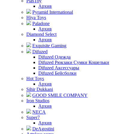
PlasToy
Архив
Pyramid International
Hiya Toys
Paladone
Архив
Diamond Select
Архив
Exquisite Gaming
Difuzed
Difuzed Одежда
Difuzed Рюкзаки Сумки Кошельки
Difuzed Аксессуары
Difuzed Бейсболки
Hot Toys
Архив
Sihir Dukkani
GOOD SMILE COMPANY
Iron Studios
Архив
NECA
Super7
Архив
DeAgostini