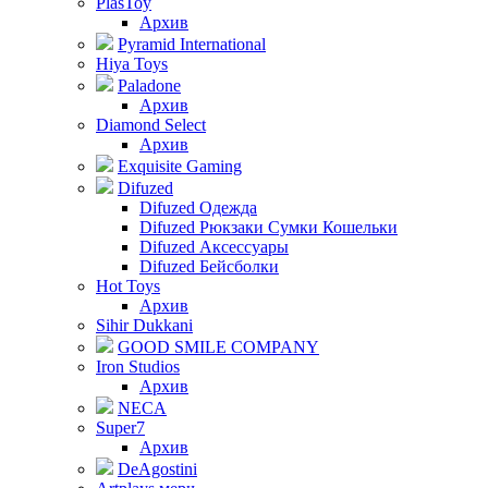
PlasToy
Архив
Pyramid International
Hiya Toys
Paladone
Архив
Diamond Select
Архив
Exquisite Gaming
Difuzed
Difuzed Одежда
Difuzed Рюкзаки Сумки Кошельки
Difuzed Аксессуары
Difuzed Бейсболки
Hot Toys
Архив
Sihir Dukkani
GOOD SMILE COMPANY
Iron Studios
Архив
NECA
Super7
Архив
DeAgostini