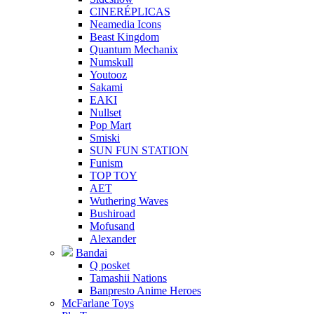
CINERÉPLICAS
Neamedia Icons
Beast Kingdom
Quantum Mechanix
Numskull
Youtooz
Sakami
EAKI
Nullset
Pop Mart
Smiski
SUN FUN STATION
Funism
TOP TOY
AET
Wuthering Waves
Bushiroad
Mofusand
Alexander
Bandai
Q posket
Tamashii Nations
Banpresto Anime Heroes
McFarlane Toys