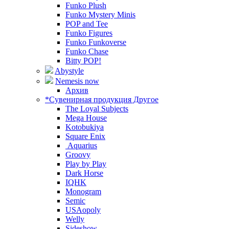
Funko Plush
Funko Mystery Minis
POP and Tee
Funko Figures
Funko Funkoverse
Funko Chase
Bitty POP!
Abystyle
Nemesis now
Архив
*Сувенирная продукция Другое
The Loyal Subjects
Mega House
Kotobukiya
Square Enix
Aquarius
Groovy
Play by Play
Dark Horse
IQHK
Monogram
Semic
USAopoly
Welly
Sideshow