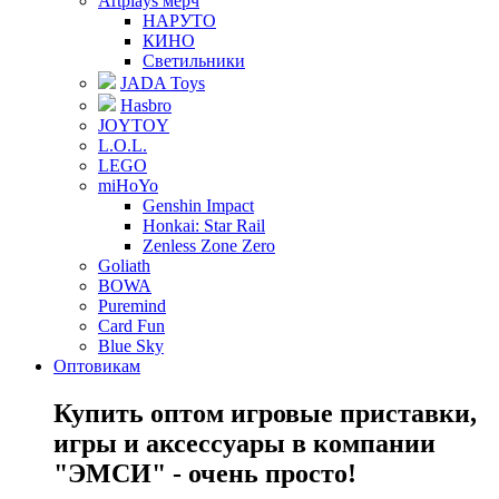
Artplays мерч
НАРУТО
КИНО
Светильники
JADA Toys
Hasbro
JOYTOY
L.O.L.
LEGO
miHoYo
Genshin Impact
Honkai: Star Rail
Zenless Zone Zero
Goliath
BOWA
Puremind
Card Fun
Blue Sky
Оптовикам
Купить оптом игровые приставки,
игры и аксессуары в компании
"ЭМСИ" - очень просто!