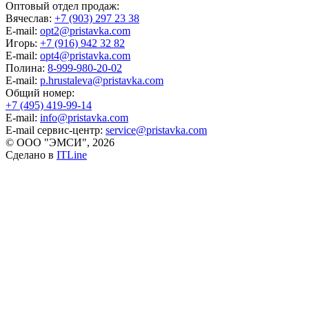
Оптовый отдел продаж:
Вячеслав:
+7 (903) 297 23 38
E-mail:
opt2@pristavka.com
Игорь:
+7 (916) 942 32 82
E-mail:
opt4@pristavka.com
Полина:
8-999-980-20-02
E-mail:
p.hrustaleva@pristavka.com
Общий номер:
+7 (495) 419-99-14
E-mail:
info@pristavka.com
E-mail сервис-центр:
service@pristavka.com
© ООО "ЭМСИ", 2026
Сделано в
ITLine