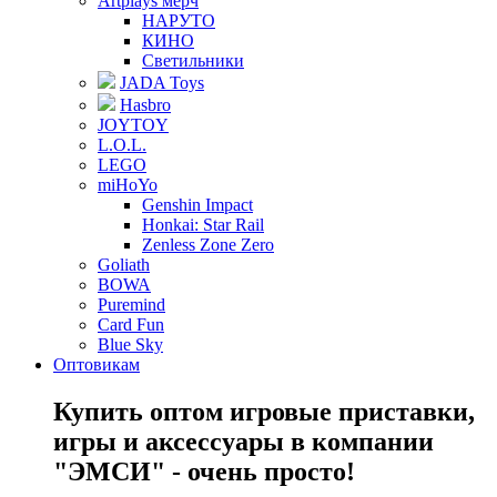
Artplays мерч
НАРУТО
КИНО
Светильники
JADA Toys
Hasbro
JOYTOY
L.O.L.
LEGO
miHoYo
Genshin Impact
Honkai: Star Rail
Zenless Zone Zero
Goliath
BOWA
Puremind
Card Fun
Blue Sky
Оптовикам
Купить оптом игровые приставки,
игры и аксессуары в компании
"ЭМСИ" - очень просто!