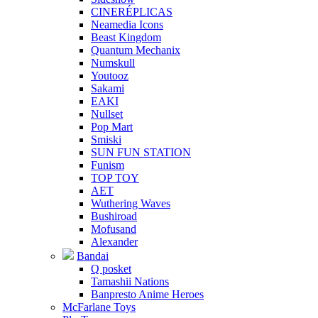
CINERÉPLICAS
Neamedia Icons
Beast Kingdom
Quantum Mechanix
Numskull
Youtooz
Sakami
EAKI
Nullset
Pop Mart
Smiski
SUN FUN STATION
Funism
TOP TOY
AET
Wuthering Waves
Bushiroad
Mofusand
Alexander
Bandai
Q posket
Tamashii Nations
Banpresto Anime Heroes
McFarlane Toys