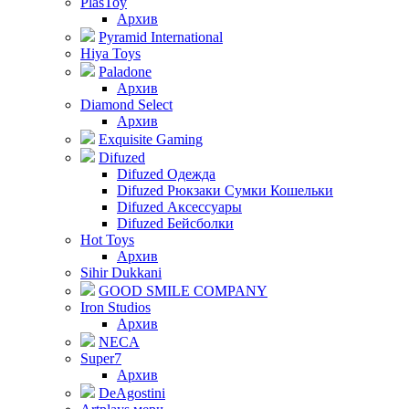
PlasToy
Архив
Pyramid International
Hiya Toys
Paladone
Архив
Diamond Select
Архив
Exquisite Gaming
Difuzed
Difuzed Одежда
Difuzed Рюкзаки Сумки Кошельки
Difuzed Аксессуары
Difuzed Бейсболки
Hot Toys
Архив
Sihir Dukkani
GOOD SMILE COMPANY
Iron Studios
Архив
NECA
Super7
Архив
DeAgostini