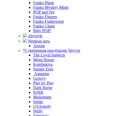
Funko Plush
Funko Mystery Minis
POP and Tee
Funko Figures
Funko Funkoverse
Funko Chase
Bitty POP!
Abystyle
Nemesis now
Архив
*Сувенирная продукция Другое
The Loyal Subjects
Mega House
Kotobukiya
Square Enix
Aquarius
Groovy
Play by Play
Dark Horse
IQHK
Monogram
Semic
USAopoly
Welly
Sideshow