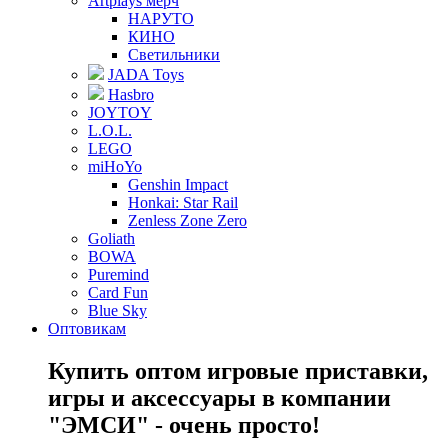
Artplays мерч
НАРУТО
КИНО
Светильники
JADA Toys
Hasbro
JOYTOY
L.O.L.
LEGO
miHoYo
Genshin Impact
Honkai: Star Rail
Zenless Zone Zero
Goliath
BOWA
Puremind
Card Fun
Blue Sky
Оптовикам
Купить оптом игровые приставки,
игры и аксессуары в компании
"ЭМСИ" - очень просто!