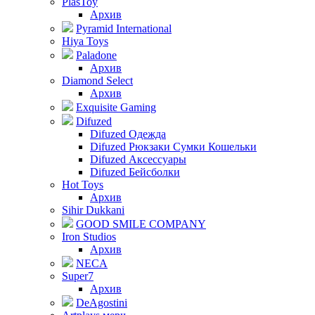
PlasToy
Архив
Pyramid International
Hiya Toys
Paladone
Архив
Diamond Select
Архив
Exquisite Gaming
Difuzed
Difuzed Одежда
Difuzed Рюкзаки Сумки Кошельки
Difuzed Аксессуары
Difuzed Бейсболки
Hot Toys
Архив
Sihir Dukkani
GOOD SMILE COMPANY
Iron Studios
Архив
NECA
Super7
Архив
DeAgostini