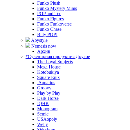
Funko Plush
Funko Mystery Minis
POP and Tee
Funko Figures
Funko Funkoverse
Funko Chase
Bitty POP!
Abystyle
Nemesis now
Архив
*Сувенирная продукция Другое
The Loyal Subjects
Mega House
Kotobukiya
Square Enix
Aquarius
Groovy
Play by Play
Dark Horse
IQHK
Monogram
Semic
USAopoly
Welly
Sideshow