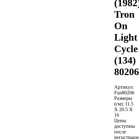
(1982
Tron
On
Light
Cycle
(134)
80206
Артикул:
Fun80206
Размеры
(см):
11.5
X 20.5 X
16
Цены
доступны
после
регистраци