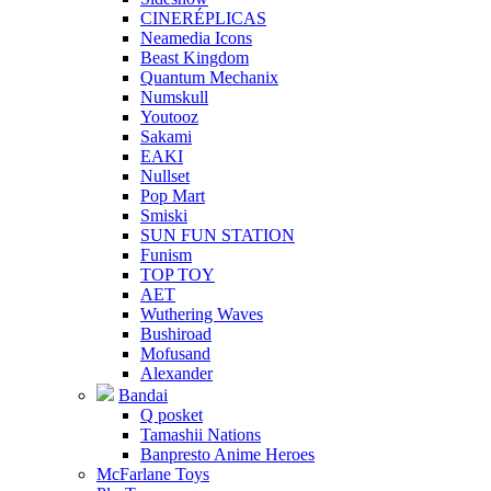
CINERÉPLICAS
Neamedia Icons
Beast Kingdom
Quantum Mechanix
Numskull
Youtooz
Sakami
EAKI
Nullset
Pop Mart
Smiski
SUN FUN STATION
Funism
TOP TOY
AET
Wuthering Waves
Bushiroad
Mofusand
Alexander
Bandai
Q posket
Tamashii Nations
Banpresto Anime Heroes
McFarlane Toys