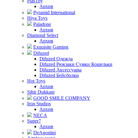
PlasToy
Архив
Pyramid International
Hiya Toys
Paladone
Архив
Diamond Select
Архив
Exquisite Gaming
Difuzed
Difuzed Одежда
Difuzed Рюкзаки Сумки Кошельки
Difuzed Аксессуары
Difuzed Бейсболки
Hot Toys
Архив
Sihir Dukkani
GOOD SMILE COMPANY
Iron Studios
Архив
NECA
Super7
Архив
DeAgostini