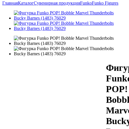
Главная
Каталог
Сувенирная продукция
Funko
Funko Figures
Фигу
Funk
POP!
Bobbl
Marve
Buck