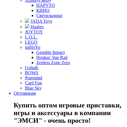
Artplays мерч
НАРУТО
КИНО
Светильники
JADA Toys
Hasbro
JOYTOY
L.O.L.
LEGO
miHoYo
Genshin Impact
Honkai: Star Rail
Zenless Zone Zero
Goliath
BOWA
Puremind
Card Fun
Blue Sky
Оптовикам
Купить оптом игровые приставки,
игры и аксессуары в компании
"ЭМСИ" - очень просто!