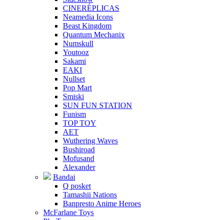
CINERÉPLICAS
Neamedia Icons
Beast Kingdom
Quantum Mechanix
Numskull
Youtooz
Sakami
EAKI
Nullset
Pop Mart
Smiski
SUN FUN STATION
Funism
TOP TOY
AET
Wuthering Waves
Bushiroad
Mofusand
Alexander
Bandai
Q posket
Tamashii Nations
Banpresto Anime Heroes
McFarlane Toys