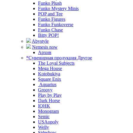
Funko Plush
Funko Mystery Minis
POP and Tee
Funko Figures
Funko Funkoverse
Funko Chase
Bitty POP!
Abystyle
Nemesis now
Архив
*Сувенирная продукция Другое
The Loyal Subjects
Mega House
Kotobukiya
Square Enix
Aquarius
Groovy
Play by Play
Dark Horse
IQHK
Monogram
Semic
USAopoly
Welly
Sideshow