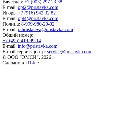
Вячеслав:
+7 (903) 297 23 38
E-mail:
opt2@pristavka.com
Игорь:
+7 (916) 942 32 82
E-mail:
opt4@pristavka.com
Полина:
8-999-980-20-02
E-mail:
p.hrustaleva@pristavka.com
Общий номер:
+7 (495) 419-99-14
E-mail:
info@pristavka.com
E-mail сервис-центр:
service@pristavka.com
© ООО "ЭМСИ", 2026
Сделано в
ITLine