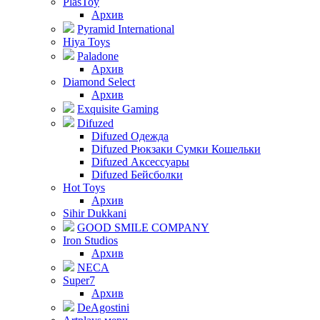
PlasToy
Архив
Pyramid International
Hiya Toys
Paladone
Архив
Diamond Select
Архив
Exquisite Gaming
Difuzed
Difuzed Одежда
Difuzed Рюкзаки Сумки Кошельки
Difuzed Аксессуары
Difuzed Бейсболки
Hot Toys
Архив
Sihir Dukkani
GOOD SMILE COMPANY
Iron Studios
Архив
NECA
Super7
Архив
DeAgostini