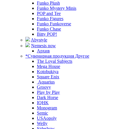
Funko Plush
Funko Mystery Minis
POP and Tee
Funko Figures
Funko Funkoverse
Funko Chase
Bitty POP!
Abystyle
Nemesis now
Архив
*Сувенирная продукция Другое
The Loyal Subjects
Mega House
Kotobukiya
Square Enix
Aquarius
Groovy
Play by Play
Dark Horse
IQHK
Monogram
Semic
USAopoly
Welly
Sideshow