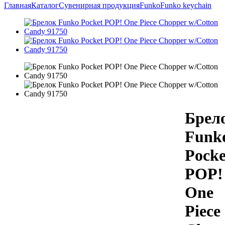
Главная
Каталог
Сувенирная продукция
Funko
Funko keychain
Брел
Funk
Pocke
POP!
One
Piece