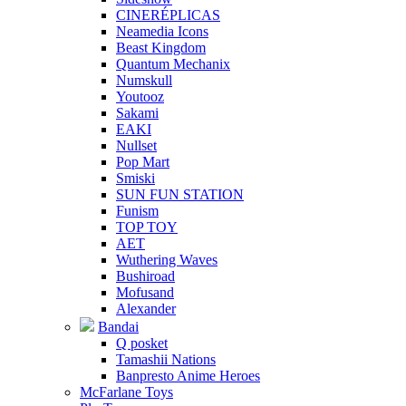
CINERÉPLICAS
Neamedia Icons
Beast Kingdom
Quantum Mechanix
Numskull
Youtooz
Sakami
EAKI
Nullset
Pop Mart
Smiski
SUN FUN STATION
Funism
TOP TOY
AET
Wuthering Waves
Bushiroad
Mofusand
Alexander
Bandai
Q posket
Tamashii Nations
Banpresto Anime Heroes
McFarlane Toys