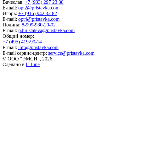
Вячеслав:
+7 (903) 297 23 38
E-mail:
opt2@pristavka.com
Игорь:
+7 (916) 942 32 82
E-mail:
opt4@pristavka.com
Полина:
8-999-980-20-02
E-mail:
p.hrustaleva@pristavka.com
Общий номер:
+7 (495) 419-99-14
E-mail:
info@pristavka.com
E-mail сервис-центр:
service@pristavka.com
© ООО "ЭМСИ", 2026
Сделано в
ITLine