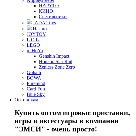
Artplays мерч
НАРУТО
КИНО
Светильники
JADA Toys
Hasbro
JOYTOY
L.O.L.
LEGO
miHoYo
Genshin Impact
Honkai: Star Rail
Zenless Zone Zero
Goliath
BOWA
Puremind
Card Fun
Blue Sky
Оптовикам
Купить оптом игровые приставки,
игры и аксессуары в компании
"ЭМСИ" - очень просто!