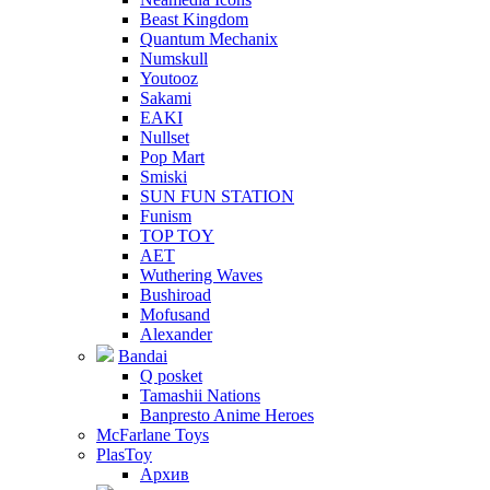
Beast Kingdom
Quantum Mechanix
Numskull
Youtooz
Sakami
EAKI
Nullset
Pop Mart
Smiski
SUN FUN STATION
Funism
TOP TOY
AET
Wuthering Waves
Bushiroad
Mofusand
Alexander
Bandai
Q posket
Tamashii Nations
Banpresto Anime Heroes
McFarlane Toys
PlasToy
Архив