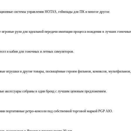
виационные системы управления HOTAS, геймпады для ПК и многое другое.
ve игровые рули для идеальной передачи имитации процесса вождения в лучших гоночны
ресел и кабин для гоночных и летных симуляторов.
е игрушки и другие товары, посвящённые героям фильмов, комиксов, мультфильмов, 
ьные аксессуары собраны в один бренд с лучшим ценовым предложением.
ении портативные ретро-консоли под собственной торговой маркой PGP AIO.