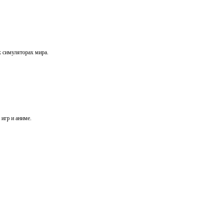
х симуляторах мира.
игр и аниме.