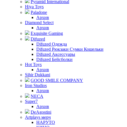
Pyramid International
Hiya Toys
Paladone
Архив
Diamond Select
Архив
Exquisite Gaming
Difuzed
Difuzed Одежда
Difuzed Рюкзаки Сумки Кошельки
Difuzed Аксессуары
Difuzed Бейсболки
Hot Toys
Архив
Sihir Dukkani
GOOD SMILE COMPANY
Iron Studios
Архив
NECA
Super7
Архив
DeAgostini
Artplays мерч
НАРУТО