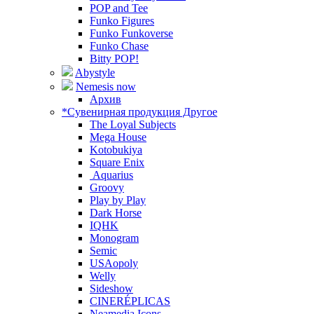
POP and Tee
Funko Figures
Funko Funkoverse
Funko Chase
Bitty POP!
Abystyle
Nemesis now
Архив
*Сувенирная продукция Другое
The Loyal Subjects
Mega House
Kotobukiya
Square Enix
Aquarius
Groovy
Play by Play
Dark Horse
IQHK
Monogram
Semic
USAopoly
Welly
Sideshow
CINERÉPLICAS
Neamedia Icons