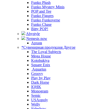
Funko Plush
Funko Mystery Minis
POP and Tee
Funko Figures
Funko Funkoverse
Funko Chase
Bitty POP!
Abystyle
Nemesis now
Архив
*Сувенирная продукция Другое
The Loyal Subjects
Mega House
Kotobukiya
Square Enix
Aquarius
Groovy
Play by Play
Dark Horse
IQHK
Monogram
Semic
USAopoly
Welly
Sideshow