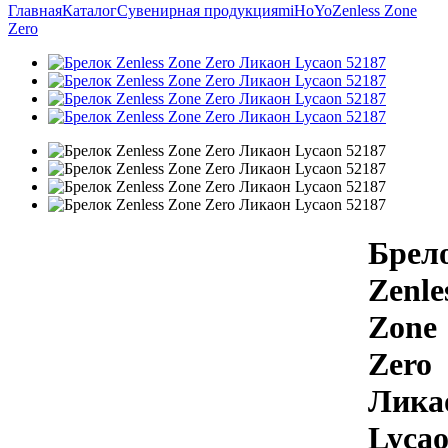
Главная
Каталог
Сувенирная продукция
miHoYo
Zenless Zone
Zero
Брел
Zenle
Zone
Zero
Лика
Lyca