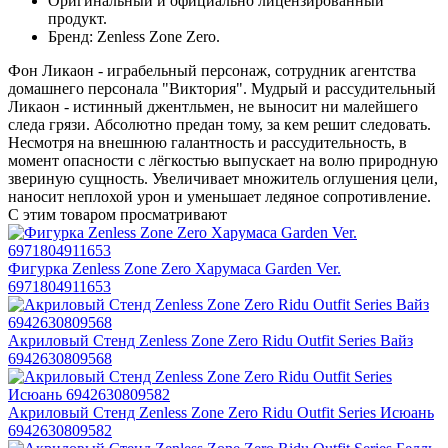
Оригинальный и официально лицензированный
продукт.
Бренд: Zenless Zone Zero.
Фон Ликаон - играбельный персонаж, сотрудник агентства
домашнего персонала "Виктория". Мудрый и рассудительный
Ликаон - истинный джентльмен, не выносит ни малейшего
следа грязи. Абсолютно предан тому, за кем решит следовать.
Несмотря на внешнюю галантность и рассудительность, в
момент опасности с лёгкостью выпускает на волю природную
звериную сущность. Увеличивает множитель оглушения цели,
наносит неплохой урон и уменьшает ледяное сопротивление.
С этим товаром просматривают
Фигурка Zenless Zone Zero Харумаса Garden Ver.
6971804911653
Акриловый Стенд Zenless Zone Zero Ridu Outfit Series Вайз
6942630809568
Акриловый Стенд Zenless Zone Zero Ridu Outfit Series Исюань
6942630809582