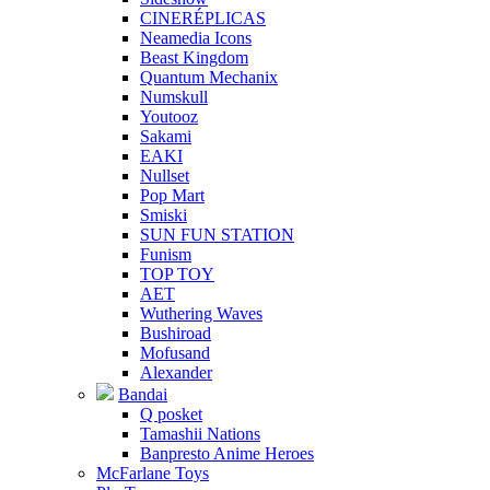
CINERÉPLICAS
Neamedia Icons
Beast Kingdom
Quantum Mechanix
Numskull
Youtooz
Sakami
EAKI
Nullset
Pop Mart
Smiski
SUN FUN STATION
Funism
TOP TOY
AET
Wuthering Waves
Bushiroad
Mofusand
Alexander
Bandai
Q posket
Tamashii Nations
Banpresto Anime Heroes
McFarlane Toys