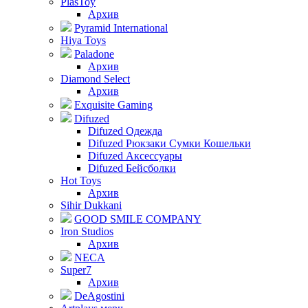
PlasToy
Архив
Pyramid International
Hiya Toys
Paladone
Архив
Diamond Select
Архив
Exquisite Gaming
Difuzed
Difuzed Одежда
Difuzed Рюкзаки Сумки Кошельки
Difuzed Аксессуары
Difuzed Бейсболки
Hot Toys
Архив
Sihir Dukkani
GOOD SMILE COMPANY
Iron Studios
Архив
NECA
Super7
Архив
DeAgostini