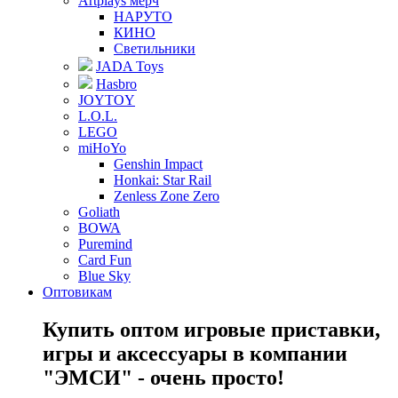
Artplays мерч
НАРУТО
КИНО
Светильники
JADA Toys
Hasbro
JOYTOY
L.O.L.
LEGO
miHoYo
Genshin Impact
Honkai: Star Rail
Zenless Zone Zero
Goliath
BOWA
Puremind
Card Fun
Blue Sky
Оптовикам
Купить оптом игровые приставки,
игры и аксессуары в компании
"ЭМСИ" - очень просто!