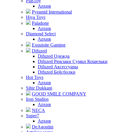
PlasToy
Архив
Pyramid International
Hiya Toys
Paladone
Архив
Diamond Select
Архив
Exquisite Gaming
Difuzed
Difuzed Одежда
Difuzed Рюкзаки Сумки Кошельки
Difuzed Аксессуары
Difuzed Бейсболки
Hot Toys
Архив
Sihir Dukkani
GOOD SMILE COMPANY
Iron Studios
Архив
NECA
Super7
Архив
DeAgostini