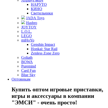
Artplays мерч
НАРУТО
КИНО
Светильники
JADA Toys
Hasbro
JOYTOY
L.O.L.
LEGO
miHoYo
Genshin Impact
Honkai: Star Rail
Zenless Zone Zero
Goliath
BOWA
Puremind
Card Fun
Blue Sky
Оптовикам
Купить оптом игровые приставки,
игры и аксессуары в компании
"ЭМСИ" - очень просто!