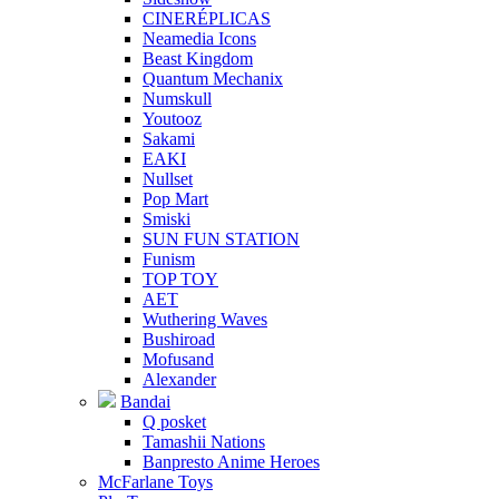
CINERÉPLICAS
Neamedia Icons
Beast Kingdom
Quantum Mechanix
Numskull
Youtooz
Sakami
EAKI
Nullset
Pop Mart
Smiski
SUN FUN STATION
Funism
TOP TOY
AET
Wuthering Waves
Bushiroad
Mofusand
Alexander
Bandai
Q posket
Tamashii Nations
Banpresto Anime Heroes
McFarlane Toys