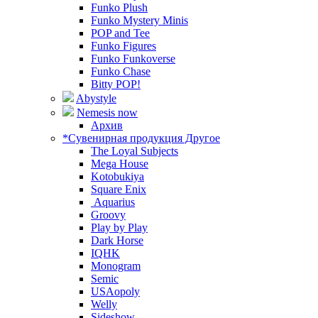
Funko Plush
Funko Mystery Minis
POP and Tee
Funko Figures
Funko Funkoverse
Funko Chase
Bitty POP!
Abystyle
Nemesis now
Архив
*Сувенирная продукция Другое
The Loyal Subjects
Mega House
Kotobukiya
Square Enix
Aquarius
Groovy
Play by Play
Dark Horse
IQHK
Monogram
Semic
USAopoly
Welly
Sideshow