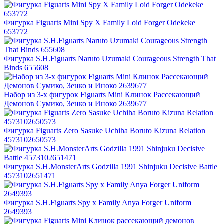
Фигурка Figuarts Mini Spy X Family Loid Forger Odekeke
653772
Фигурка S.H.Figuarts Naruto Uzumaki Courageous Strength That
Binds 655608
Набор из 3-х фигурок Figuarts Mini Клинок Рассекающий
Демонов Сумико, Зенко и Иноко 2639677
Фигурка Figuarts Zero Sasuke Uchiha Boruto Kizuna Relation
4573102650573
Фигурка S.H.MonsterArts Godzilla 1991 Shinjuku Decisive Battle
4573102651471
Фигурка S.H.Figuarts Spy x Family Anya Forger Uniform
2649393