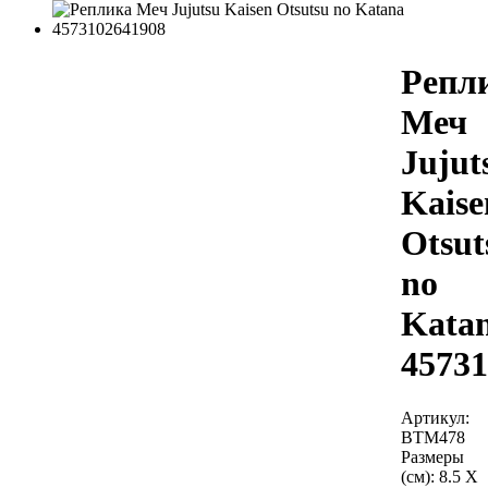
Репл
Меч
Jujut
Kaise
Otsut
no
Kata
45731
Артикул:
BTM478
Размеры
(см):
8.5 X