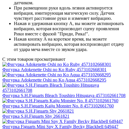
датчиком.
При размещении руки вдоль лезвия активируется
вибрация, имитирующая магическую силу. Датчик
чувствует расстояние руки и изменяет вибрацию.
Нажав и удерживая кнопку A, вы можете активировать
вибрацию, которая воспроизводит сцену проявления
Рики вместе с фразой "Приди, Рика!".
Нажав кнопку A на короткое время, вы можете
активировать вибрацию, которая воспроизводит отдачу
от удара меча вместе со звуком удара.
С этим товаром просматривают
Фигурка Adokenette Oshi no Ko Ruby 4573102668301
Фигурка Adokenette Oshi no Ko Aqua 4573102668295
Фигурка S.H.Figuarts Bleach Toushiro Hitsugaya 4573102661708
Фигурка S.H.Figuarts Kaiju Monster No. 8 4573102661760
Фигурка S.H.Figuarts Shy 2661821
Фигурка Figuarts Mini Spy X Family Becky Blackbell 649447