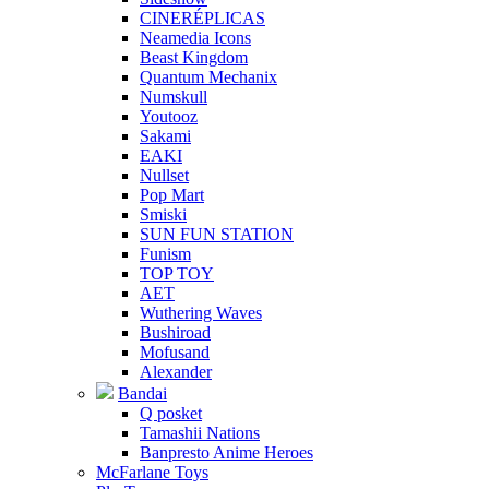
CINERÉPLICAS
Neamedia Icons
Beast Kingdom
Quantum Mechanix
Numskull
Youtooz
Sakami
EAKI
Nullset
Pop Mart
Smiski
SUN FUN STATION
Funism
TOP TOY
AET
Wuthering Waves
Bushiroad
Mofusand
Alexander
Bandai
Q posket
Tamashii Nations
Banpresto Anime Heroes
McFarlane Toys