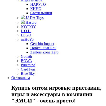
Artplays мерч
НАРУТО
КИНО
Светильники
JADA Toys
Hasbro
JOYTOY
L.O.L.
LEGO
miHoYo
Genshin Impact
Honkai: Star Rail
Zenless Zone Zero
Goliath
BOWA
Puremind
Card Fun
Blue Sky
Оптовикам
Купить оптом игровые приставки,
игры и аксессуары в компании
"ЭМСИ" - очень просто!