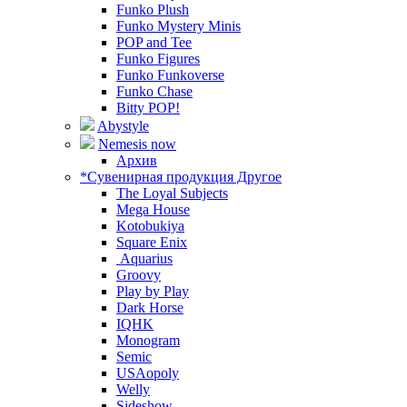
Funko Plush
Funko Mystery Minis
POP and Tee
Funko Figures
Funko Funkoverse
Funko Chase
Bitty POP!
Abystyle
Nemesis now
Архив
*Сувенирная продукция Другое
The Loyal Subjects
Mega House
Kotobukiya
Square Enix
Aquarius
Groovy
Play by Play
Dark Horse
IQHK
Monogram
Semic
USAopoly
Welly
Sideshow