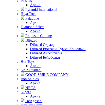
PlasToy
Архив
Pyramid International
Hiya Toys
Paladone
Архив
Diamond Select
Архив
Exquisite Gaming
Difuzed
Difuzed Одежда
Difuzed Рюкзаки Сумки Кошельки
Difuzed Аксессуары
Difuzed Бейсболки
Hot Toys
Архив
Sihir Dukkani
GOOD SMILE COMPANY
Iron Studios
Архив
NECA
Super7
Архив
DeAgostini