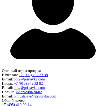
Оптовый отдел продаж:
Вячеслав:
+7 (903) 297 23 38
E-mail:
opt2@pristavka.com
Игорь:
+7 (916) 942 32 82
E-mail:
opt4@pristavka.com
Полина:
8-999-980-20-02
E-mail:
p.hrustaleva@pristavka.com
Общий номер:
+7 (495) 419-99-14