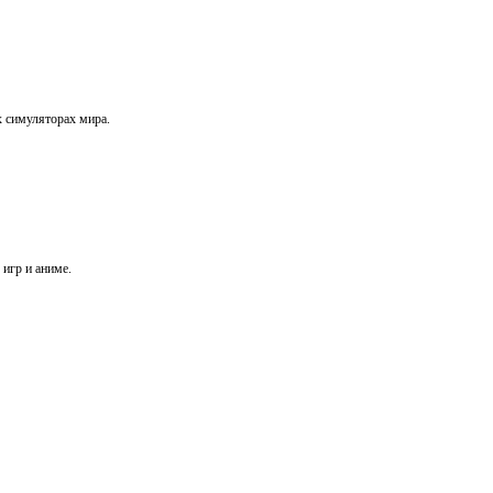
х симуляторах мира.
игр и аниме.