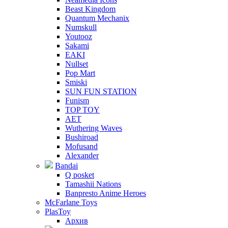
Beast Kingdom
Quantum Mechanix
Numskull
Youtooz
Sakami
EAKI
Nullset
Pop Mart
Smiski
SUN FUN STATION
Funism
TOP TOY
AET
Wuthering Waves
Bushiroad
Mofusand
Alexander
Bandai
Q posket
Tamashii Nations
Banpresto Anime Heroes
McFarlane Toys
PlasToy
Архив