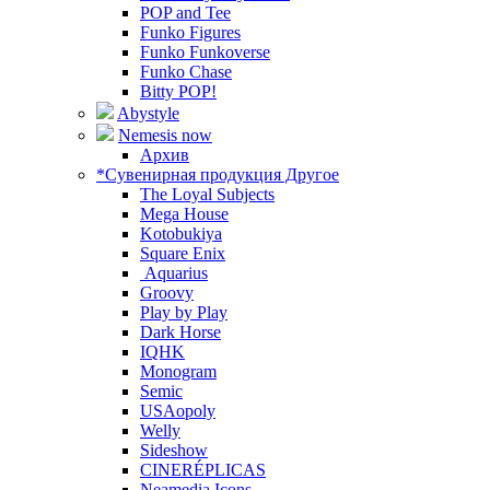
POP and Tee
Funko Figures
Funko Funkoverse
Funko Chase
Bitty POP!
Abystyle
Nemesis now
Архив
*Сувенирная продукция Другое
The Loyal Subjects
Mega House
Kotobukiya
Square Enix
Aquarius
Groovy
Play by Play
Dark Horse
IQHK
Monogram
Semic
USAopoly
Welly
Sideshow
CINERÉPLICAS
Neamedia Icons