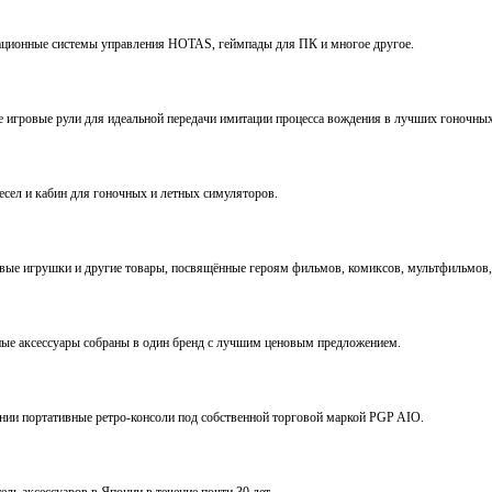
виационные системы управления HOTAS, геймпады для ПК и многое другое.
ve игровые рули для идеальной передачи имитации процесса вождения в лучших гоночны
ресел и кабин для гоночных и летных симуляторов.
е игрушки и другие товары, посвящённые героям фильмов, комиксов, мультфильмов, 
ьные аксессуары собраны в один бренд с лучшим ценовым предложением.
ении портативные ретро-консоли под собственной торговой маркой PGP AIO.