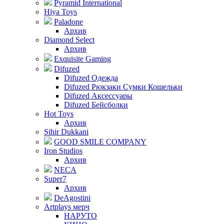
Pyramid International
Hiya Toys
Paladone
Архив
Diamond Select
Архив
Exquisite Gaming
Difuzed
Difuzed Одежда
Difuzed Рюкзаки Сумки Кошельки
Difuzed Аксессуары
Difuzed Бейсболки
Hot Toys
Архив
Sihir Dukkani
GOOD SMILE COMPANY
Iron Studios
Архив
NECA
Super7
Архив
DeAgostini
Artplays мерч
НАРУТО