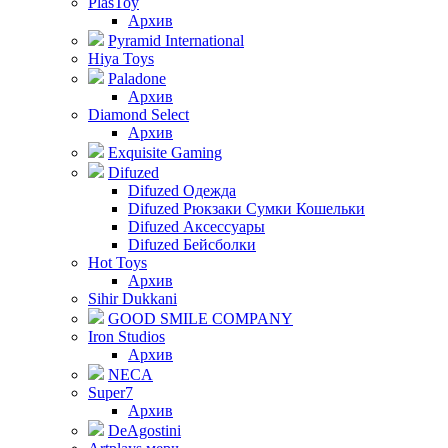
PlasToy
Архив
Pyramid International
Hiya Toys
Paladone
Архив
Diamond Select
Архив
Exquisite Gaming
Difuzed
Difuzed Одежда
Difuzed Рюкзаки Сумки Кошельки
Difuzed Аксессуары
Difuzed Бейсболки
Hot Toys
Архив
Sihir Dukkani
GOOD SMILE COMPANY
Iron Studios
Архив
NECA
Super7
Архив
DeAgostini