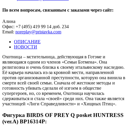
По всем вопросам, связанным с заказами через сайт:
Алина
Офис: +7 (495) 419 99 14 доб. 234
Email:
noreplay@pristavka.com
ОПИСАНИЕ
НОВОСТИ
Охотница – мстительница, действующая в Готэме и
являющаяся одним из членов «Семьи Бэтмена». Она
религиозна и очень близка к своему итальянскому наследию.
Её карьера началась из-за кровной мести, направленной
против организованной преступности, которую она винила в
смерти всей своей семьи. Сначала её жестокие методы и
готовность убивать сделали её изгоем в обществе
супергероев, но, со временем, Охотница научилась
сдерживаться и стала «своей» среди них. Она также является
участницей «Лиги Справедливости» и «Хищных Птиц».
Фигурка BIRDS OF PREY Q posket HUNTRESS
(ver.A) BP16314P: