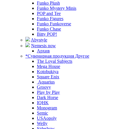
Funko Plush
Funko Mystery Minis
POP and Tee
Funko Figures
Funko Funkoverse
Funko Chase
Bitty POP!
Abystyle
Nemesis now
Архив
*Сувенирная продукция Другое
The Loyal Subjects
Mega House
Kotobukiya
Square Enix
Aquarius
Groovy
Play by Play
Dark Horse
IQHK
Monogram
Semic
USAopoly
Welly
Sideshow