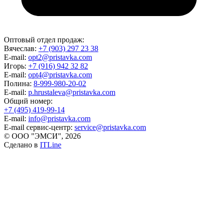
Оптовый отдел продаж:
Вячеслав:
+7 (903) 297 23 38
E-mail:
opt2@pristavka.com
Игорь:
+7 (916) 942 32 82
E-mail:
opt4@pristavka.com
Полина:
8-999-980-20-02
E-mail:
p.hrustaleva@pristavka.com
Общий номер:
+7 (495) 419-99-14
E-mail:
info@pristavka.com
E-mail сервис-центр:
service@pristavka.com
© ООО "ЭМСИ", 2026
Сделано в
ITLine