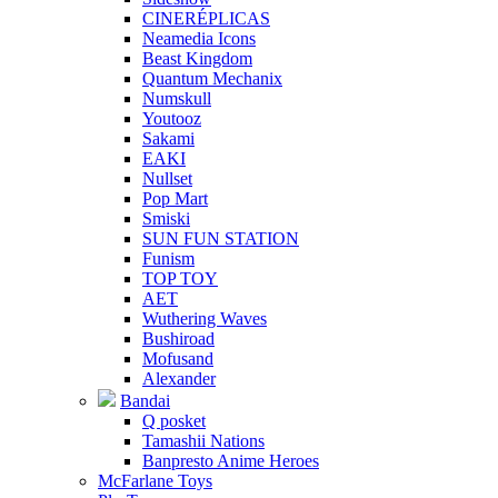
CINERÉPLICAS
Neamedia Icons
Beast Kingdom
Quantum Mechanix
Numskull
Youtooz
Sakami
EAKI
Nullset
Pop Mart
Smiski
SUN FUN STATION
Funism
TOP TOY
AET
Wuthering Waves
Bushiroad
Mofusand
Alexander
Bandai
Q posket
Tamashii Nations
Banpresto Anime Heroes
McFarlane Toys