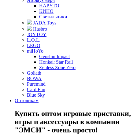
Artplays мерч
НАРУТО
КИНО
Светильники
JADA Toys
Hasbro
JOYTOY
L.O.L.
LEGO
miHoYo
Genshin Impact
Honkai: Star Rail
Zenless Zone Zero
Goliath
BOWA
Puremind
Card Fun
Blue Sky
Оптовикам
Купить оптом игровые приставки,
игры и аксессуары в компании
"ЭМСИ" - очень просто!