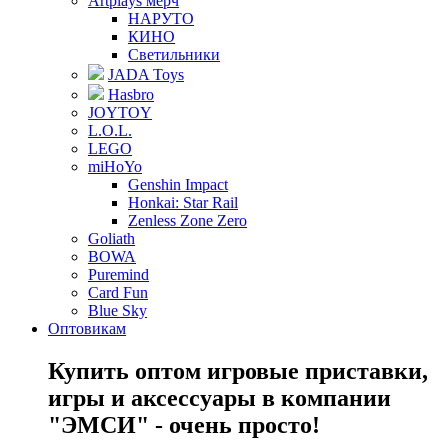
Artplays мерч
НАРУТО
КИНО
Светильники
JADA Toys
Hasbro
JOYTOY
L.O.L.
LEGO
miHoYo
Genshin Impact
Honkai: Star Rail
Zenless Zone Zero
Goliath
BOWA
Puremind
Card Fun
Blue Sky
Оптовикам
Купить оптом игровые приставки,
игры и аксессуары в компании
"ЭМСИ" - очень просто!