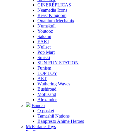
CINERÉPLICAS
Neamedia Icons
Beast Kingdom
Quantum Mechanix
Numskull
Youtooz
Sakami
EAKI
Nullset
Pop Mart
Smiski
SUN FUN STATION
Funism
TOP TOY
AET
Wuthering Waves
Bushiroad
Mofusand
Alexander
Bandai
Q posket
Tamashii Nations
Banpresto Anime Heroes
McFarlane Toys