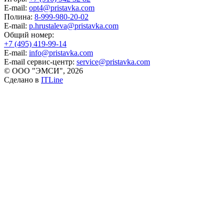
E-mail:
opt4@pristavka.com
Полина:
8-999-980-20-02
E-mail:
p.hrustaleva@pristavka.com
Общий номер:
+7 (495) 419-99-14
E-mail:
info@pristavka.com
E-mail сервис-центр:
service@pristavka.com
© ООО "ЭМСИ", 2026
Сделано в
ITLine