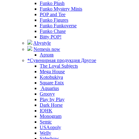
Funko Plush
Funko Mystery Minis
POP and Tee
Funko Figures
Funko Funkoverse
Funko Chase
Bitty POP!
Abystyle
Nemesis now
Архив
*Сувенирная продукция Другое
The Loyal Subjects
Mega House
Kotobukiya
Square Enix
Aquarius
Groovy
Play by Play
Dark Horse
IQHK
Monogram
Semic
USAopoly
Welly
Sideshow