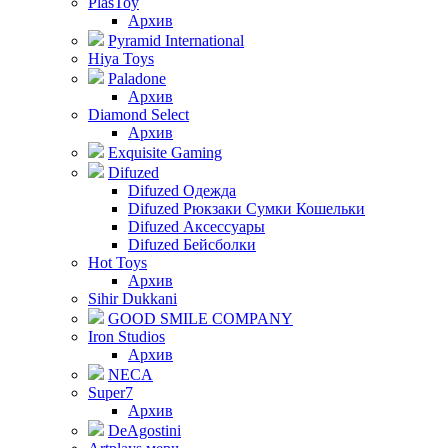
PlasToy
Архив
Pyramid International
Hiya Toys
Paladone
Архив
Diamond Select
Архив
Exquisite Gaming
Difuzed
Difuzed Одежда
Difuzed Рюкзаки Сумки Кошельки
Difuzed Аксессуары
Difuzed Бейсболки
Hot Toys
Архив
Sihir Dukkani
GOOD SMILE COMPANY
Iron Studios
Архив
NECA
Super7
Архив
DeAgostini