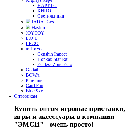
Artplays мерч
НАРУТО
КИНО
Светильники
JADA Toys
Hasbro
JOYTOY
L.O.L.
LEGO
miHoYo
Genshin Impact
Honkai: Star Rail
Zenless Zone Zero
Goliath
BOWA
Puremind
Card Fun
Blue Sky
Оптовикам
Купить оптом игровые приставки,
игры и аксессуары в компании
"ЭМСИ" - очень просто!