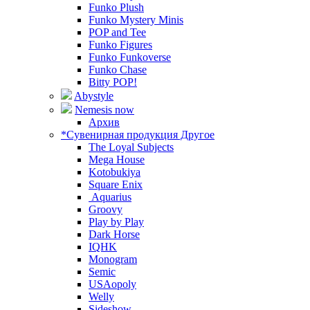
Funko Plush
Funko Mystery Minis
POP and Tee
Funko Figures
Funko Funkoverse
Funko Chase
Bitty POP!
Abystyle
Nemesis now
Архив
*Сувенирная продукция Другое
The Loyal Subjects
Mega House
Kotobukiya
Square Enix
Aquarius
Groovy
Play by Play
Dark Horse
IQHK
Monogram
Semic
USAopoly
Welly
Sideshow