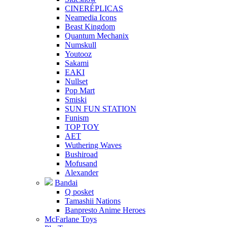
CINERÉPLICAS
Neamedia Icons
Beast Kingdom
Quantum Mechanix
Numskull
Youtooz
Sakami
EAKI
Nullset
Pop Mart
Smiski
SUN FUN STATION
Funism
TOP TOY
AET
Wuthering Waves
Bushiroad
Mofusand
Alexander
Bandai
Q posket
Tamashii Nations
Banpresto Anime Heroes
McFarlane Toys