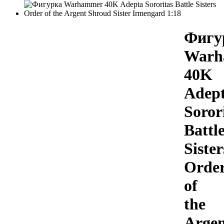
Фигу
Warh
40K
Adep
Soror
Battl
Sister
Orde
of
the
Argen