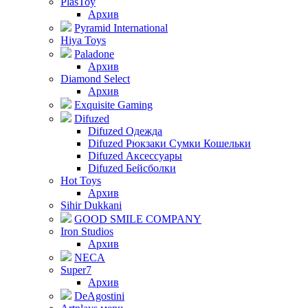
PlasToy
Архив
Pyramid International
Hiya Toys
Paladone
Архив
Diamond Select
Архив
Exquisite Gaming
Difuzed
Difuzed Одежда
Difuzed Рюкзаки Сумки Кошельки
Difuzed Аксессуары
Difuzed Бейсболки
Hot Toys
Архив
Sihir Dukkani
GOOD SMILE COMPANY
Iron Studios
Архив
NECA
Super7
Архив
DeAgostini