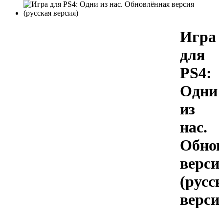
Игра
для
PS4:
Одни
из
нас.
Обно
верс
(русс
верси