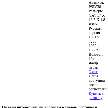
Артикул:
PSIV38
Размеры
(см):
17 X
13.5 X 1.8
Язык:
Русская
версия
HDTV:
720p |
1080i |
1080p
Возраст:
18+
Жанр
игры:
Экшн
Цены
доступны
после
регистраци
Купить в
розницу
По всем интересующим вопросам о товаре, доставке и