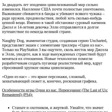
За двадцать лет эпидемии цивилизованный мир сильно
изменился. Население США почти полностью уничтожено.
Выжившие сбиваются в банды и убивают всякого чужака –
ради оружия, продовольствия, любой хоть сколько-нибудь
ценной вещи. Именно в такой обстановке суровый наемник
Джоэл и 14-летняя девочка Элли отправляются в долгое
путешествие по некогда великой стране.
Naughty Dog, знаменитая студия, создавшая серию Uncharted,
представляет экшен с элементами триллера «Одни из нас».
Только на PlayStation 3 вы ощутите, сколь жесток мир Джоэла
и Элли, увидите, как в ходе вынужденных странствий будут
меняться их отношения. Новые технологии помогли
разработчикам создать пугающе реалистичный мир, вдруг
сбросивший хрупкие оковы цивилизации.
«Одни из нас» – это яркие персонажи, сложный,
захватывающий сюжет и, конечно, роскошная графика.
Особенности игры Одни из нас. Переиздание (The Last of Us:
Remastered) (PS4):
Станьте и охотником, и жертвой. Узнайте, что значит