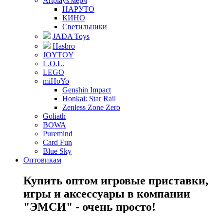
Artplays мерч
НАРУТО
КИНО
Светильники
JADA Toys
Hasbro
JOYTOY
L.O.L.
LEGO
miHoYo
Genshin Impact
Honkai: Star Rail
Zenless Zone Zero
Goliath
BOWA
Puremind
Card Fun
Blue Sky
Оптовикам
Купить оптом игровые приставки,
игры и аксессуары в компании
"ЭМСИ" - очень просто!