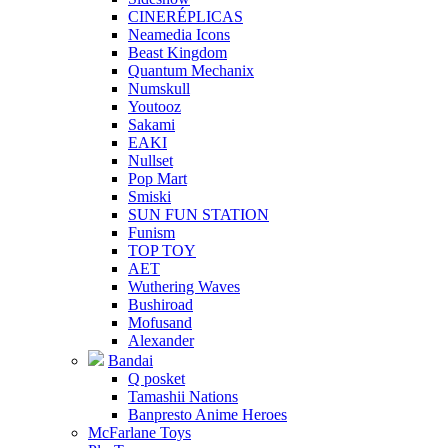
CINERÉPLICAS
Neamedia Icons
Beast Kingdom
Quantum Mechanix
Numskull
Youtooz
Sakami
EAKI
Nullset
Pop Mart
Smiski
SUN FUN STATION
Funism
TOP TOY
AET
Wuthering Waves
Bushiroad
Mofusand
Alexander
Bandai
Q posket
Tamashii Nations
Banpresto Anime Heroes
McFarlane Toys