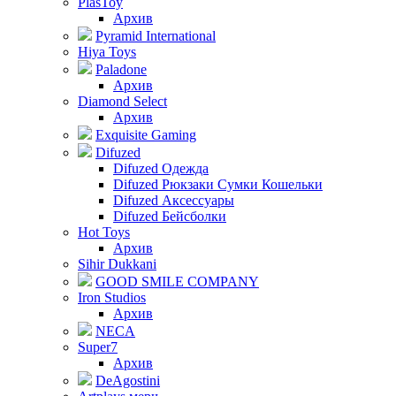
PlasToy
Архив
Pyramid International
Hiya Toys
Paladone
Архив
Diamond Select
Архив
Exquisite Gaming
Difuzed
Difuzed Одежда
Difuzed Рюкзаки Сумки Кошельки
Difuzed Аксессуары
Difuzed Бейсболки
Hot Toys
Архив
Sihir Dukkani
GOOD SMILE COMPANY
Iron Studios
Архив
NECA
Super7
Архив
DeAgostini