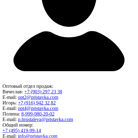
Оптовый отдел продаж:
Вячеслав:
+7 (903) 297 23 38
E-mail:
opt2@pristavka.com
Игорь:
+7 (916) 942 32 82
E-mail:
opt4@pristavka.com
Полина:
8-999-980-20-02
E-mail:
p.hrustaleva@pristavka.com
Общий номер:
+7 (495) 419-99-14
E-mail:
info@pristavka.com