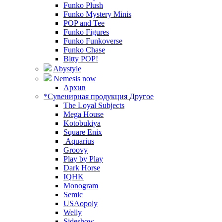
Funko Plush
Funko Mystery Minis
POP and Tee
Funko Figures
Funko Funkoverse
Funko Chase
Bitty POP!
Abystyle
Nemesis now
Архив
*Сувенирная продукция Другое
The Loyal Subjects
Mega House
Kotobukiya
Square Enix
Aquarius
Groovy
Play by Play
Dark Horse
IQHK
Monogram
Semic
USAopoly
Welly
Sideshow