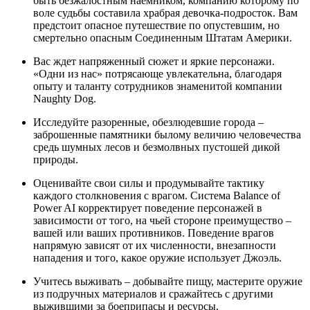
быть безжалостным наемником, компанию которому по
воле судьбы составила храбрая девочка-подросток. Вам
предстоит опасное путешествие по опустевшим, но
смертельно опасным Соединенным Штатам Америки.
Вас ждет напряженный сюжет и яркие персонажи.
«Одни из нас» потрясающе увлекательна, благодаря
опыту и таланту сотрудников знаменитой компании
Naughty Dog.
Исследуйте разоренные, обезлюдевшие города –
заброшенные памятники былому величию человечества
средь шумных лесов и безмолвных пустошей дикой
природы.
Оценивайте свои силы и продумывайте тактику
каждого столкновения с врагом. Система Balance of
Power AI корректирует поведение персонажей в
зависимости от того, на чьей стороне преимущество –
вашей или ваших противников. Поведение врагов
напрямую зависят от их численности, внезапности
нападения и того, какое оружие использует Джоэль.
Учитесь выживать – добывайте пищу, мастерите оружие
из подручных материалов и сражайтесь с другими
выжившими за боеприпасы и ресурсы.