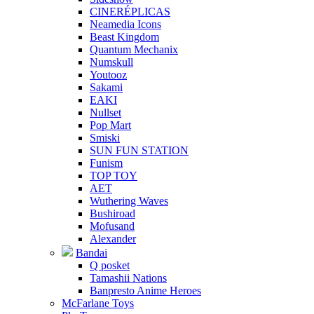
CINERÉPLICAS
Neamedia Icons
Beast Kingdom
Quantum Mechanix
Numskull
Youtooz
Sakami
EAKI
Nullset
Pop Mart
Smiski
SUN FUN STATION
Funism
TOP TOY
AET
Wuthering Waves
Bushiroad
Mofusand
Alexander
Bandai
Q posket
Tamashii Nations
Banpresto Anime Heroes
McFarlane Toys