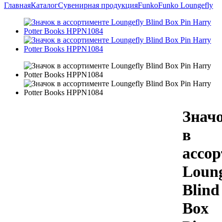
Главная
Каталог
Сувенирная продукция
Funko
Funko Loungefly
Знач
в
ассо
Loung
Blind
Box