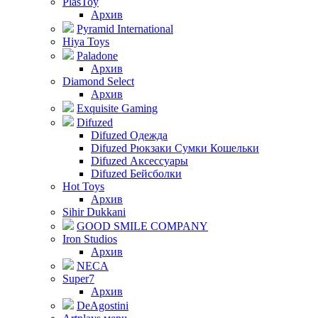
PlasToy
Архив
Pyramid International
Hiya Toys
Paladone
Архив
Diamond Select
Архив
Exquisite Gaming
Difuzed
Difuzed Одежда
Difuzed Рюкзаки Сумки Кошельки
Difuzed Аксессуары
Difuzed Бейсболки
Hot Toys
Архив
Sihir Dukkani
GOOD SMILE COMPANY
Iron Studios
Архив
NECA
Super7
Архив
DeAgostini