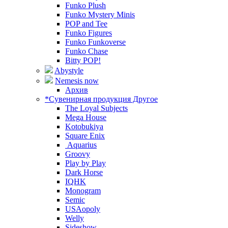
Funko Plush
Funko Mystery Minis
POP and Tee
Funko Figures
Funko Funkoverse
Funko Chase
Bitty POP!
Abystyle
Nemesis now
Архив
*Сувенирная продукция Другое
The Loyal Subjects
Mega House
Kotobukiya
Square Enix
Aquarius
Groovy
Play by Play
Dark Horse
IQHK
Monogram
Semic
USAopoly
Welly
Sideshow