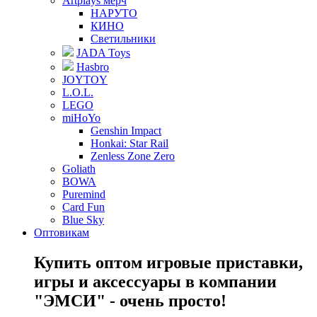
Artplays мерч
НАРУТО
КИНО
Светильники
JADA Toys
Hasbro
JOYTOY
L.O.L.
LEGO
miHoYo
Genshin Impact
Honkai: Star Rail
Zenless Zone Zero
Goliath
BOWA
Puremind
Card Fun
Blue Sky
Оптовикам
Купить оптом игровые приставки,
игры и аксессуары в компании
"ЭМСИ" - очень просто!