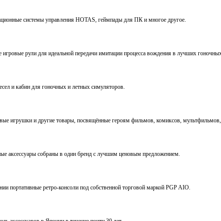
виационные системы управления HOTAS, геймпады для ПК и многое другое.
ve игровые рули для идеальной передачи имитации процесса вождения в лучших гоночны
ресел и кабин для гоночных и летных симуляторов.
е игрушки и другие товары, посвящённые героям фильмов, комиксов, мультфильмов, 
ьные аксессуары собраны в один бренд с лучшим ценовым предложением.
ении портативные ретро-консоли под собственной торговой маркой PGP AIO.