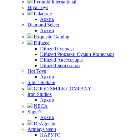
Pyramid International
Hiya Toys
Paladone
Архив
Diamond Select
Архив
Exquisite Gaming
Difuzed
Difuzed Одежда
Difuzed Рюкзаки Сумки Кошельки
Difuzed Аксессуары
Difuzed Бейсболки
Hot Toys
Архив
Sihir Dukkani
GOOD SMILE COMPANY
Iron Studios
Архив
NECA
Super7
Архив
DeAgostini
Artplays мерч
НАРУТО