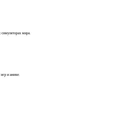
х симуляторах мира.
игр и аниме.