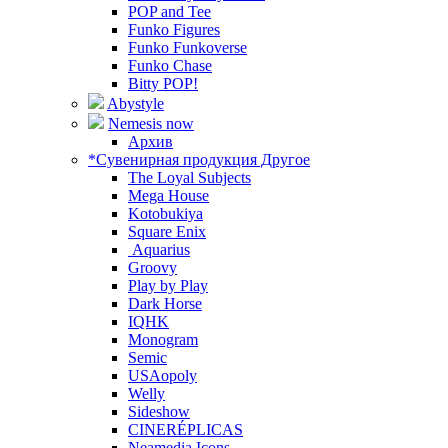
POP and Tee
Funko Figures
Funko Funkoverse
Funko Chase
Bitty POP!
Abystyle
Nemesis now
Архив
*Сувенирная продукция Другое
The Loyal Subjects
Mega House
Kotobukiya
Square Enix
Aquarius
Groovy
Play by Play
Dark Horse
IQHK
Monogram
Semic
USAopoly
Welly
Sideshow
CINERÉPLICAS
Neamedia Icons