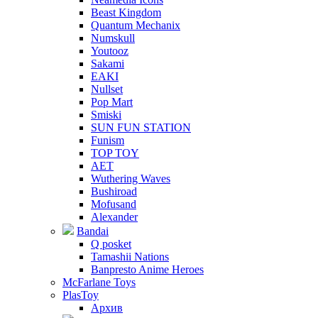
Beast Kingdom
Quantum Mechanix
Numskull
Youtooz
Sakami
EAKI
Nullset
Pop Mart
Smiski
SUN FUN STATION
Funism
TOP TOY
AET
Wuthering Waves
Bushiroad
Mofusand
Alexander
Bandai
Q posket
Tamashii Nations
Banpresto Anime Heroes
McFarlane Toys
PlasToy
Архив