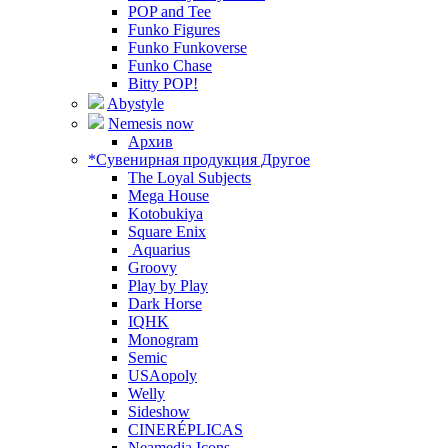
POP and Tee
Funko Figures
Funko Funkoverse
Funko Chase
Bitty POP!
Abystyle
Nemesis now
Архив
*Сувенирная продукция Другое
The Loyal Subjects
Mega House
Kotobukiya
Square Enix
Aquarius
Groovy
Play by Play
Dark Horse
IQHK
Monogram
Semic
USAopoly
Welly
Sideshow
CINERÉPLICAS
Neamedia Icons