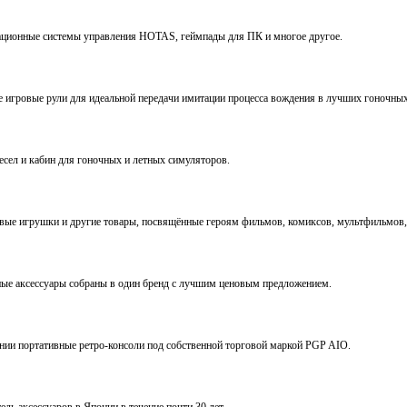
виационные системы управления HOTAS, геймпады для ПК и многое другое.
ve игровые рули для идеальной передачи имитации процесса вождения в лучших гоночны
ресел и кабин для гоночных и летных симуляторов.
е игрушки и другие товары, посвящённые героям фильмов, комиксов, мультфильмов, 
ьные аксессуары собраны в один бренд с лучшим ценовым предложением.
ении портативные ретро-консоли под собственной торговой маркой PGP AIO.