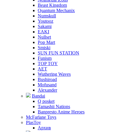
Beast Kingdom
Quantum Mechanix
Numskull
Youtooz
Sakami
EAKI
Nullset
Pop Mart
Smiski
SUN FUN STATION
Funism
TOP TOY
AET
Wuthering Waves
Bushiroad
Mofusand
Alexander
Bandai
Q posket
Tamashii Nations
Banpresto Anime Heroes
McFarlane Toys
PlasToy
Архив