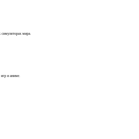
х симуляторах мира.
игр и аниме.