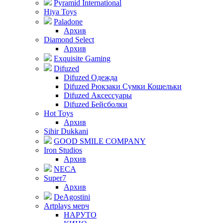
Pyramid International
Hiya Toys
Paladone
Архив
Diamond Select
Архив
Exquisite Gaming
Difuzed
Difuzed Одежда
Difuzed Рюкзаки Сумки Кошельки
Difuzed Аксессуары
Difuzed Бейсболки
Hot Toys
Архив
Sihir Dukkani
GOOD SMILE COMPANY
Iron Studios
Архив
NECA
Super7
Архив
DeAgostini
Artplays мерч
НАРУТО