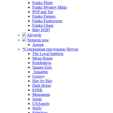
Funko Plush
Funko Mystery Minis
POP and Tee
Funko Figures
Funko Funkoverse
Funko Chase
Bitty POP!
Abystyle
Nemesis now
Архив
*Сувенирная продукция Другое
The Loyal Subjects
Mega House
Kotobukiya
Square Enix
Aquarius
Groovy
Play by Play
Dark Horse
IQHK
Monogram
Semic
USAopoly
Welly
Sideshow