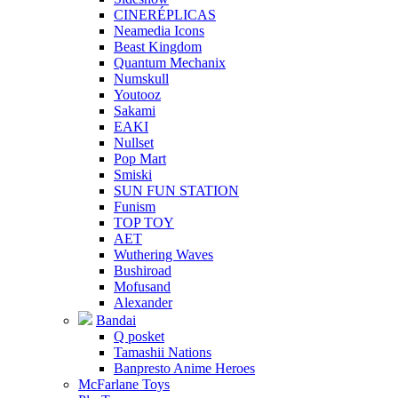
CINERÉPLICAS
Neamedia Icons
Beast Kingdom
Quantum Mechanix
Numskull
Youtooz
Sakami
EAKI
Nullset
Pop Mart
Smiski
SUN FUN STATION
Funism
TOP TOY
AET
Wuthering Waves
Bushiroad
Mofusand
Alexander
Bandai
Q posket
Tamashii Nations
Banpresto Anime Heroes
McFarlane Toys