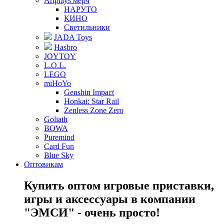
Artplays мерч
НАРУТО
КИНО
Светильники
JADA Toys
Hasbro
JOYTOY
L.O.L.
LEGO
miHoYo
Genshin Impact
Honkai: Star Rail
Zenless Zone Zero
Goliath
BOWA
Puremind
Card Fun
Blue Sky
Оптовикам
Купить оптом игровые приставки,
игры и аксессуары в компании
"ЭМСИ" - очень просто!