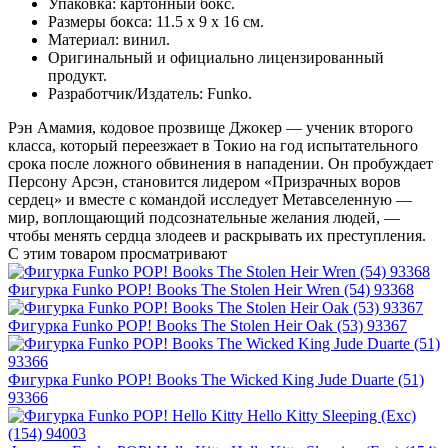
Упаковка: картонный бокс.
Размеры бокса: 11.5 х 9 х 16 см.
Материал: винил.
Оригинальный и официально лицензированный
продукт.
Разработчик/Издатель: Funko.
Рэн Амамия, кодовое прозвище Джокер — ученик второго
класса, который переезжает в Токио на год испытательного
срока после ложного обвинения в нападении. Он пробуждает
Персону Арсэн, становится лидером «Призрачных воров
сердец» и вместе с командой исследует Метавселенную —
мир, воплощающий подсознательные желания людей, —
чтобы менять сердца злодеев и раскрывать их преступления.
С этим товаром просматривают
Фигурка Funko POP! Books The Stolen Heir Wren (54) 93368
Фигурка Funko POP! Books The Stolen Heir Oak (53) 93367
Фигурка Funko POP! Books The Wicked King Jude Duarte (51)
93366