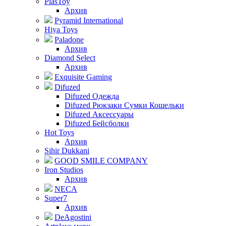
PlasToy
Архив
Pyramid International
Hiya Toys
Paladone
Архив
Diamond Select
Архив
Exquisite Gaming
Difuzed
Difuzed Одежда
Difuzed Рюкзаки Сумки Кошельки
Difuzed Аксессуары
Difuzed Бейсболки
Hot Toys
Архив
Sihir Dukkani
GOOD SMILE COMPANY
Iron Studios
Архив
NECA
Super7
Архив
DeAgostini