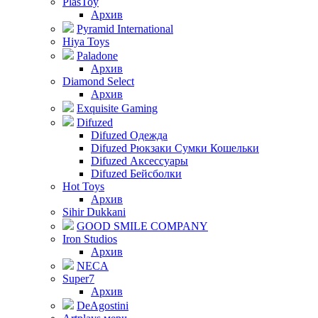
PlasToy
Архив
Pyramid International
Hiya Toys
Paladone
Архив
Diamond Select
Архив
Exquisite Gaming
Difuzed
Difuzed Одежда
Difuzed Рюкзаки Сумки Кошельки
Difuzed Аксессуары
Difuzed Бейсболки
Hot Toys
Архив
Sihir Dukkani
GOOD SMILE COMPANY
Iron Studios
Архив
NECA
Super7
Архив
DeAgostini