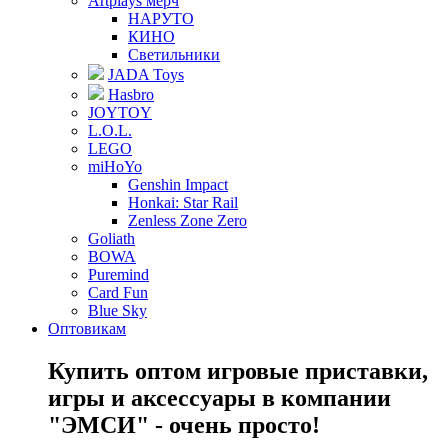
Artplays мерч
НАРУТО
КИНО
Светильники
JADA Toys
Hasbro
JOYTOY
L.O.L.
LEGO
miHoYo
Genshin Impact
Honkai: Star Rail
Zenless Zone Zero
Goliath
BOWA
Puremind
Card Fun
Blue Sky
Оптовикам
Купить оптом игровые приставки,
игры и аксессуары в компании
"ЭМСИ" - очень просто!