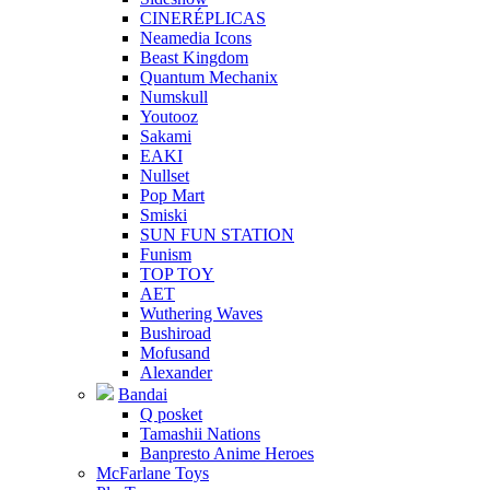
CINERÉPLICAS
Neamedia Icons
Beast Kingdom
Quantum Mechanix
Numskull
Youtooz
Sakami
EAKI
Nullset
Pop Mart
Smiski
SUN FUN STATION
Funism
TOP TOY
AET
Wuthering Waves
Bushiroad
Mofusand
Alexander
Bandai
Q posket
Tamashii Nations
Banpresto Anime Heroes
McFarlane Toys