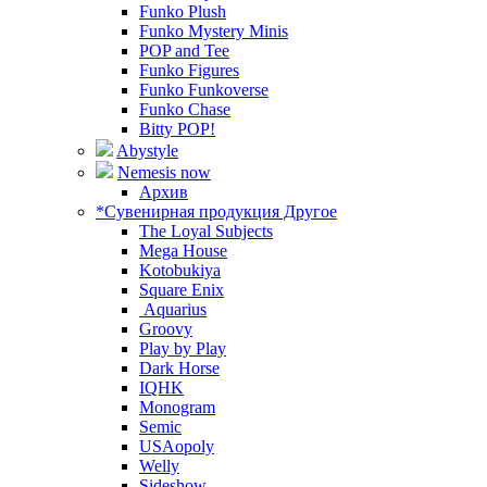
Funko Plush
Funko Mystery Minis
POP and Tee
Funko Figures
Funko Funkoverse
Funko Chase
Bitty POP!
Abystyle
Nemesis now
Архив
*Сувенирная продукция Другое
The Loyal Subjects
Mega House
Kotobukiya
Square Enix
Aquarius
Groovy
Play by Play
Dark Horse
IQHK
Monogram
Semic
USAopoly
Welly
Sideshow