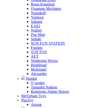
Beast Kingdom
Quantum Mechanix
Numskull
Youtooz
Sakami
EAKI
Nullset
Pop Mart
Smiski
SUN FUN STATION
Funism
TOP TOY
AET
Wuthering Waves
Bushiroad
Mofusand
Alexander
Bandai
Q posket
Tamashii Nations
Banpresto Anime Heroes
McFarlane Toys
PlasToy
Архив