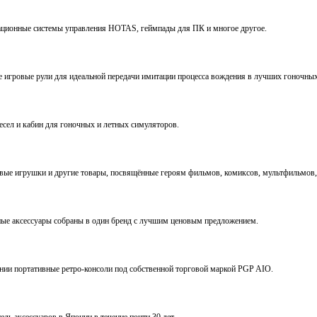
виационные системы управления HOTAS, геймпады для ПК и многое другое.
ve игровые рули для идеальной передачи имитации процесса вождения в лучших гоночны
ресел и кабин для гоночных и летных симуляторов.
е игрушки и другие товары, посвящённые героям фильмов, комиксов, мультфильмов, 
ьные аксессуары собраны в один бренд с лучшим ценовым предложением.
ении портативные ретро-консоли под собственной торговой маркой PGP AIO.