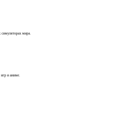
х симуляторах мира.
игр и аниме.