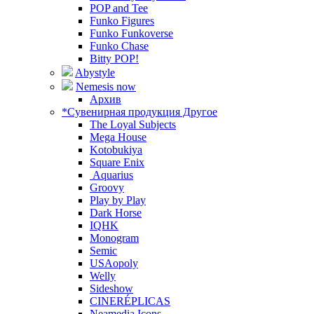
POP and Tee
Funko Figures
Funko Funkoverse
Funko Chase
Bitty POP!
Abystyle
Nemesis now
Архив
*Сувенирная продукция Другое
The Loyal Subjects
Mega House
Kotobukiya
Square Enix
Aquarius
Groovy
Play by Play
Dark Horse
IQHK
Monogram
Semic
USAopoly
Welly
Sideshow
CINERÉPLICAS
Neamedia Icons