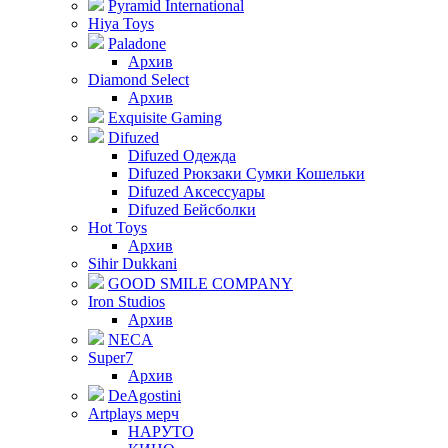
Pyramid International
Hiya Toys
Paladone
Архив
Diamond Select
Архив
Exquisite Gaming
Difuzed
Difuzed Одежда
Difuzed Рюкзаки Сумки Кошельки
Difuzed Аксессуары
Difuzed Бейсболки
Hot Toys
Архив
Sihir Dukkani
GOOD SMILE COMPANY
Iron Studios
Архив
NECA
Super7
Архив
DeAgostini
Artplays мерч
НАРУТО