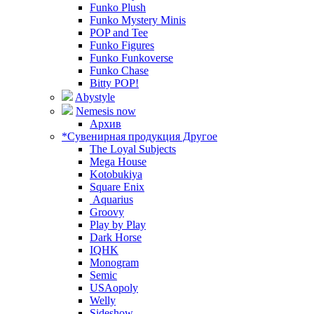
Funko Plush
Funko Mystery Minis
POP and Tee
Funko Figures
Funko Funkoverse
Funko Chase
Bitty POP!
Abystyle
Nemesis now
Архив
*Сувенирная продукция Другое
The Loyal Subjects
Mega House
Kotobukiya
Square Enix
Aquarius
Groovy
Play by Play
Dark Horse
IQHK
Monogram
Semic
USAopoly
Welly
Sideshow