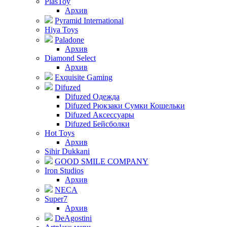
PlasToy
Архив
Pyramid International
Hiya Toys
Paladone
Архив
Diamond Select
Архив
Exquisite Gaming
Difuzed
Difuzed Одежда
Difuzed Рюкзаки Сумки Кошельки
Difuzed Аксессуары
Difuzed Бейсболки
Hot Toys
Архив
Sihir Dukkani
GOOD SMILE COMPANY
Iron Studios
Архив
NECA
Super7
Архив
DeAgostini