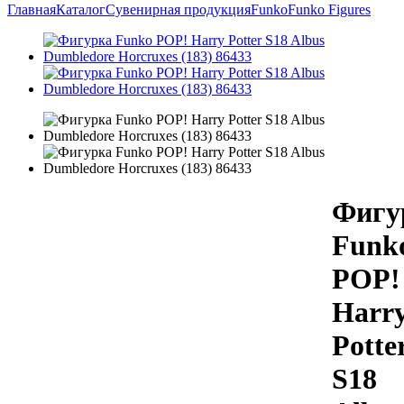
Главная
Каталог
Сувенирная продукция
Funko
Funko Figures
Фигу
Funk
POP!
Harr
Potte
S18