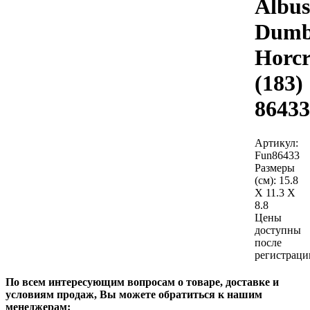
Albus
Dumb
Horcr
(183)
86433
Артикул:
Fun86433
Размеры
(см):
15.8
X 11.3 X
8.8
Цены
доступны
после
регистраци
По всем интересующим вопросам о товаре, доставке и
условиям продаж, Вы можете обратиться к нашим
менеджерам: