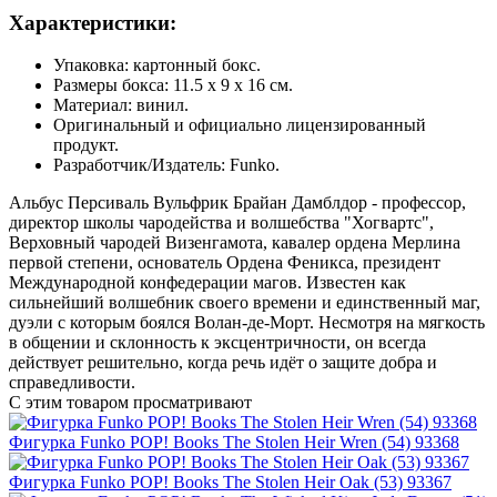
Характеристики:
Упаковка: картонный бокс.
Размеры бокса: 11.5 х 9 х 16 см.
Материал: винил.
Оригинальный и официально лицензированный
продукт.
Разработчик/Издатель: Funko.
Альбус Персиваль Вульфрик Брайан Дамблдор - профессор,
директор школы чародейства и волшебства "Хогвартс",
Верховный чародей Визенгамота, кавалер ордена Мерлина
первой степени, основатель Ордена Феникса, президент
Международной конфедерации магов. Известен как
сильнейший волшебник своего времени и единственный маг,
дуэли с которым боялся Волан-де-Морт. Несмотря на мягкость
в общении и склонность к эксцентричности, он всегда
действует решительно, когда речь идёт о защите добра и
справедливости.
С этим товаром просматривают
Фигурка Funko POP! Books The Stolen Heir Wren (54) 93368
Фигурка Funko POP! Books The Stolen Heir Oak (53) 93367