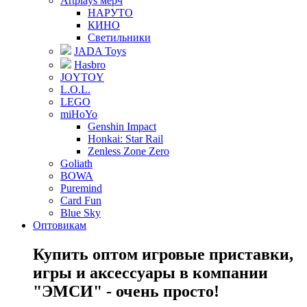
Artplays мерч
НАРУТО
КИНО
Светильники
JADA Toys
Hasbro
JOYTOY
L.O.L.
LEGO
miHoYo
Genshin Impact
Honkai: Star Rail
Zenless Zone Zero
Goliath
BOWA
Puremind
Card Fun
Blue Sky
Оптовикам
Купить оптом игровые приставки,
игры и аксессуары в компании
"ЭМСИ" - очень просто!