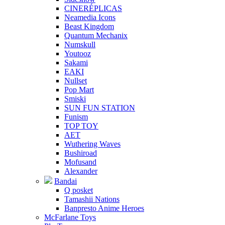
CINERÉPLICAS
Neamedia Icons
Beast Kingdom
Quantum Mechanix
Numskull
Youtooz
Sakami
EAKI
Nullset
Pop Mart
Smiski
SUN FUN STATION
Funism
TOP TOY
AET
Wuthering Waves
Bushiroad
Mofusand
Alexander
Bandai
Q posket
Tamashii Nations
Banpresto Anime Heroes
McFarlane Toys