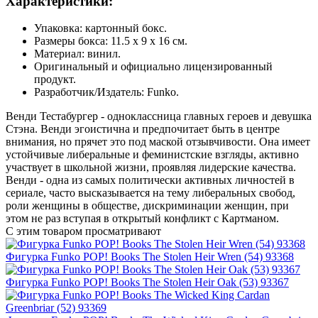
Характеристики:
Упаковка: картонный бокс.
Размеры бокса: 11.5 х 9 х 16 см.
Материал: винил.
Оригинальный и официально лицензированный
продукт.
Разработчик/Издатель: Funko.
Венди Тестабургер - одноклассница главных героев и девушка
Стэна. Венди эгоистична и предпочитает быть в центре
внимания, но прячет это под маской отзывчивости. Она имеет
устойчивые либеральные и феминистские взгляды, активно
участвует в школьной жизни, проявляя лидерские качества.
Венди - одна из самых политически активных личностей в
сериале, часто высказывается на тему либеральных свобод,
роли женщины в обществе, дискриминации женщин, при
этом не раз вступая в открытый конфликт с Картманом.
С этим товаром просматривают
Фигурка Funko POP! Books The Stolen Heir Wren (54) 93368
Фигурка Funko POP! Books The Stolen Heir Oak (53) 93367