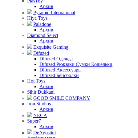
PlasToy
Архив
Pyramid International
Hiya Toys
Paladone
Архив
Diamond Select
Архив
Exquisite Gaming
Difuzed
Difuzed Одежда
Difuzed Рюкзаки Сумки Кошельки
Difuzed Аксессуары
Difuzed Бейсболки
Hot Toys
Архив
Sihir Dukkani
GOOD SMILE COMPANY
Iron Studios
Архив
NECA
Super7
Архив
DeAgostini