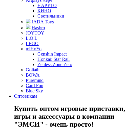
Artplays мерч
НАРУТО
КИНО
Светильники
JADA Toys
Hasbro
JOYTOY
L.O.L.
LEGO
miHoYo
Genshin Impact
Honkai: Star Rail
Zenless Zone Zero
Goliath
BOWA
Puremind
Card Fun
Blue Sky
Оптовикам
Купить оптом игровые приставки,
игры и аксессуары в компании
"ЭМСИ" - очень просто!