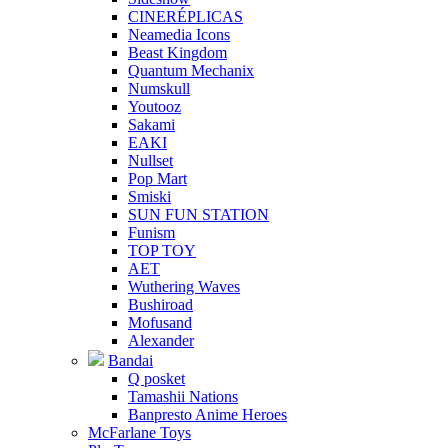
CINERÉPLICAS
Neamedia Icons
Beast Kingdom
Quantum Mechanix
Numskull
Youtooz
Sakami
EAKI
Nullset
Pop Mart
Smiski
SUN FUN STATION
Funism
TOP TOY
AET
Wuthering Waves
Bushiroad
Mofusand
Alexander
Bandai
Q posket
Tamashii Nations
Banpresto Anime Heroes
McFarlane Toys