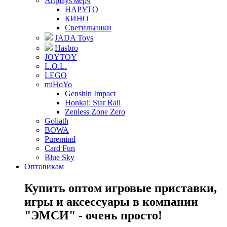
Artplays мерч
НАРУТО
КИНО
Светильники
JADA Toys
Hasbro
JOYTOY
L.O.L.
LEGO
miHoYo
Genshin Impact
Honkai: Star Rail
Zenless Zone Zero
Goliath
BOWA
Puremind
Card Fun
Blue Sky
Оптовикам
Купить оптом игровые приставки,
игры и аксессуары в компании
"ЭМСИ" - очень просто!