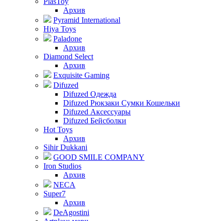
PlasToy
Архив
Pyramid International
Hiya Toys
Paladone
Архив
Diamond Select
Архив
Exquisite Gaming
Difuzed
Difuzed Одежда
Difuzed Рюкзаки Сумки Кошельки
Difuzed Аксессуары
Difuzed Бейсболки
Hot Toys
Архив
Sihir Dukkani
GOOD SMILE COMPANY
Iron Studios
Архив
NECA
Super7
Архив
DeAgostini