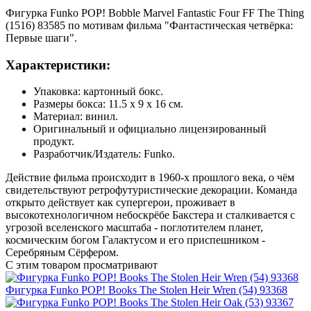
Фигурка Funko POP! Bobble Marvel Fantastic Four FF The Thing
(1516) 83585 по мотивам фильма "Фантастическая четвёрка:
Первые шаги".
Характеристики:
Упаковка: картонный бокс.
Размеры бокса: 11.5 х 9 х 16 см.
Материал: винил.
Оригинальный и официально лицензированный
продукт.
Разработчик/Издатель: Funko.
Действие фильма происходит в 1960-х прошлого века, о чём
свидетельствуют ретрофутуристические декорации. Команда
открыто действует как супергерои, проживает в
высокотехнологичном небоскрёбе Бакстера и сталкивается с
угрозой вселенского масштаба - поглотителем планет,
космическим богом Галактусом и его приспешником -
Серебряным Сёрфером.
С этим товаром просматривают
Фигурка Funko POP! Books The Stolen Heir Wren (54) 93368