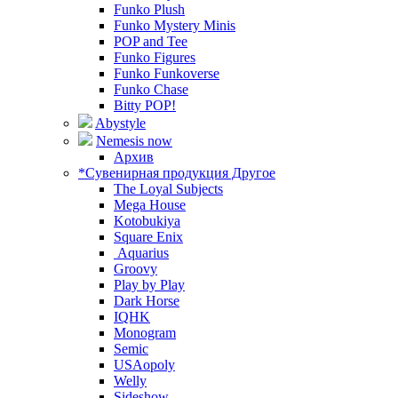
Funko Plush
Funko Mystery Minis
POP and Tee
Funko Figures
Funko Funkoverse
Funko Chase
Bitty POP!
Abystyle
Nemesis now
Архив
*Сувенирная продукция Другое
The Loyal Subjects
Mega House
Kotobukiya
Square Enix
Aquarius
Groovy
Play by Play
Dark Horse
IQHK
Monogram
Semic
USAopoly
Welly
Sideshow