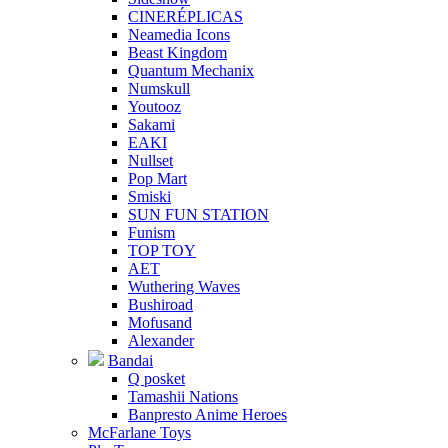
CINERÉPLICAS
Neamedia Icons
Beast Kingdom
Quantum Mechanix
Numskull
Youtooz
Sakami
EAKI
Nullset
Pop Mart
Smiski
SUN FUN STATION
Funism
TOP TOY
AET
Wuthering Waves
Bushiroad
Mofusand
Alexander
Bandai
Q posket
Tamashii Nations
Banpresto Anime Heroes
McFarlane Toys