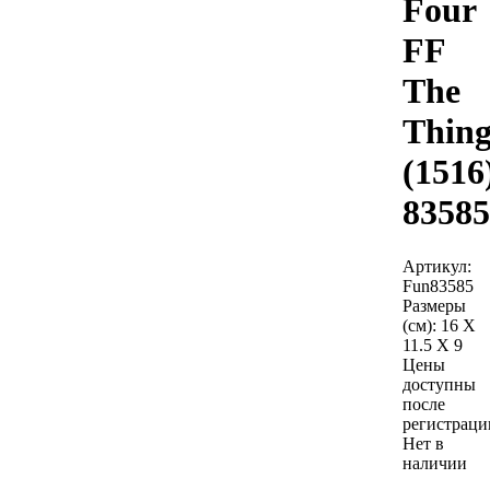
Four
FF
The
Thin
(1516
83585
Артикул:
Fun83585
Размеры
(см):
16 X
11.5 X 9
Цены
доступны
после
регистраци
Нет в
наличии