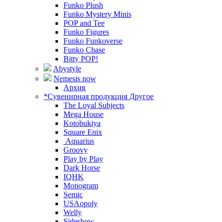
Funko Plush
Funko Mystery Minis
POP and Tee
Funko Figures
Funko Funkoverse
Funko Chase
Bitty POP!
Abystyle
Nemesis now
Архив
*Сувенирная продукция Другое
The Loyal Subjects
Mega House
Kotobukiya
Square Enix
Aquarius
Groovy
Play by Play
Dark Horse
IQHK
Monogram
Semic
USAopoly
Welly
Sideshow