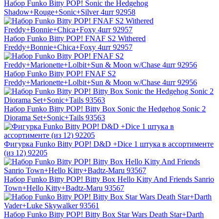
Набор Funko Bitty POP! Sonic the Hedgehog
Shadow+Rouge+Sonic+Silver 4шт 92958
Набор Funko Bitty POP! FNAF S2 Withered
Freddy+Bonnie+Chica+Foxy 4шт 92957
Набор Funko Bitty POP! FNAF S2
Freddy+Marionette+Lolbit+Sun & Moon w/Chase 4шт 92956
Набор Funko Bitty POP! Bitty Box Sonic the Hedgehog Sonic 2
Diorama Set+Sonic+Tails 93563
Фигурка Funko Bitty POP! D&D +Dice 1 штука в ассортименте
(из 12) 92205
Набор Funko Bitty POP! Bitty Box Hello Kitty And Friends Sanrio
Town+Hello Kitty+Badtz-Maru 93567
Набор Funko Bitty POP! Bitty Box Star Wars Death Star+Darth