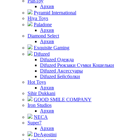
PlasToy
Архив
Pyramid International
Hiya Toys
Paladone
Архив
Diamond Select
Архив
Exquisite Gaming
Difuzed
Difuzed Одежда
Difuzed Рюкзаки Сумки Кошельки
Difuzed Аксессуары
Difuzed Бейсболки
Hot Toys
Архив
Sihir Dukkani
GOOD SMILE COMPANY
Iron Studios
Архив
NECA
Super7
Архив
DeAgostini