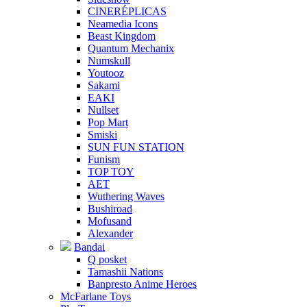
CINERÉPLICAS
Neamedia Icons
Beast Kingdom
Quantum Mechanix
Numskull
Youtooz
Sakami
EAKI
Nullset
Pop Mart
Smiski
SUN FUN STATION
Funism
TOP TOY
AET
Wuthering Waves
Bushiroad
Mofusand
Alexander
Bandai
Q posket
Tamashii Nations
Banpresto Anime Heroes
McFarlane Toys