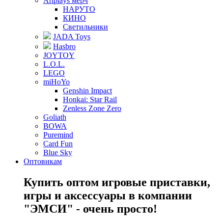
Artplays мерч
НАРУТО
КИНО
Светильники
JADA Toys
Hasbro
JOYTOY
L.O.L.
LEGO
miHoYo
Genshin Impact
Honkai: Star Rail
Zenless Zone Zero
Goliath
BOWA
Puremind
Card Fun
Blue Sky
Оптовикам
Купить оптом игровые приставки,
игры и аксессуары в компании
"ЭМСИ" - очень просто!