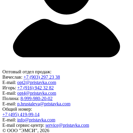
Оптовый отдел продаж:
Вячеслав:
+7 (903) 297 23 38
E-mail:
opt2@pristavka.com
Игорь:
+7 (916) 942 32 82
E-mail:
opt4@pristavka.com
Полина:
8-999-980-20-02
E-mail:
p.hrustaleva@pristavka.com
Общий номер:
+7 (495) 419-99-14
E-mail:
info@pristavka.com
E-mail сервис-центр:
service@pristavka.com
© ООО "ЭМСИ", 2026