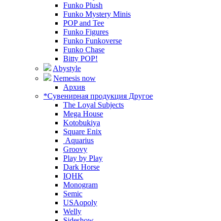
Funko Plush
Funko Mystery Minis
POP and Tee
Funko Figures
Funko Funkoverse
Funko Chase
Bitty POP!
Abystyle
Nemesis now
Архив
*Сувенирная продукция Другое
The Loyal Subjects
Mega House
Kotobukiya
Square Enix
Aquarius
Groovy
Play by Play
Dark Horse
IQHK
Monogram
Semic
USAopoly
Welly
Sideshow