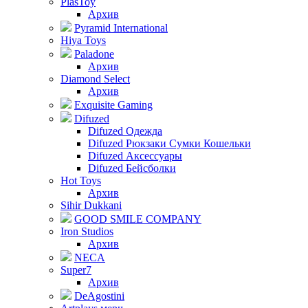
PlasToy
Архив
Pyramid International
Hiya Toys
Paladone
Архив
Diamond Select
Архив
Exquisite Gaming
Difuzed
Difuzed Одежда
Difuzed Рюкзаки Сумки Кошельки
Difuzed Аксессуары
Difuzed Бейсболки
Hot Toys
Архив
Sihir Dukkani
GOOD SMILE COMPANY
Iron Studios
Архив
NECA
Super7
Архив
DeAgostini