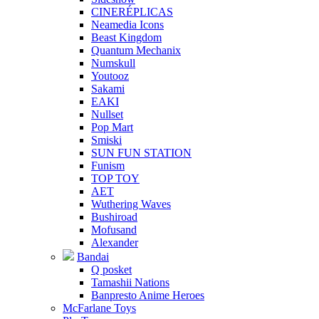
CINERÉPLICAS
Neamedia Icons
Beast Kingdom
Quantum Mechanix
Numskull
Youtooz
Sakami
EAKI
Nullset
Pop Mart
Smiski
SUN FUN STATION
Funism
TOP TOY
AET
Wuthering Waves
Bushiroad
Mofusand
Alexander
Bandai
Q posket
Tamashii Nations
Banpresto Anime Heroes
McFarlane Toys