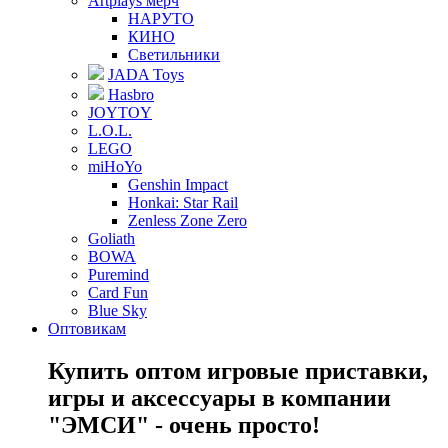
Artplays мерч
НАРУТО
КИНО
Светильники
JADA Toys
Hasbro
JOYTOY
L.O.L.
LEGO
miHoYo
Genshin Impact
Honkai: Star Rail
Zenless Zone Zero
Goliath
BOWA
Puremind
Card Fun
Blue Sky
Оптовикам
Купить оптом игровые приставки,
игры и аксессуары в компании
"ЭМСИ" - очень просто!