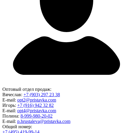
Оптовый отдел продаж:
Вячеслав:
+7 (903) 297 23 38
E-mail:
opt2@pristavka.com
Игорь:
+7 (916) 942 32 82
E-mail:
opt4@pristavka.com
Полина:
8-999-980-20-02
E-mail:
p.hrustaleva@pristavka.com
Общий номер:
+7 (495) 419-99-14