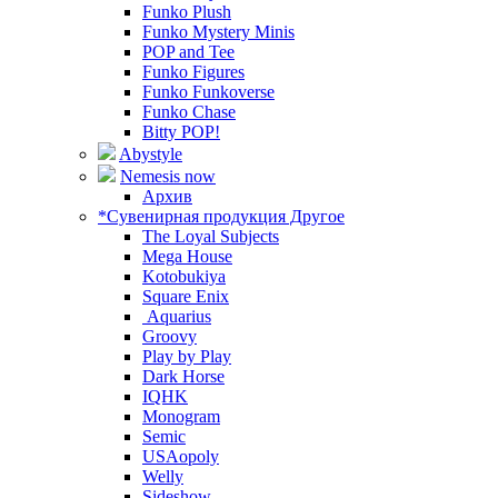
Funko Plush
Funko Mystery Minis
POP and Tee
Funko Figures
Funko Funkoverse
Funko Chase
Bitty POP!
Abystyle
Nemesis now
Архив
*Сувенирная продукция Другое
The Loyal Subjects
Mega House
Kotobukiya
Square Enix
Aquarius
Groovy
Play by Play
Dark Horse
IQHK
Monogram
Semic
USAopoly
Welly
Sideshow