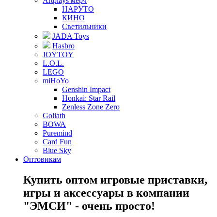
Artplays мерч
НАРУТО
КИНО
Светильники
JADA Toys
Hasbro
JOYTOY
L.O.L.
LEGO
miHoYo
Genshin Impact
Honkai: Star Rail
Zenless Zone Zero
Goliath
BOWA
Puremind
Card Fun
Blue Sky
Оптовикам
Купить оптом игровые приставки,
игры и аксессуары в компании
"ЭМСИ" - очень просто!