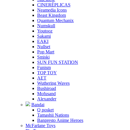
CINERÉPLICAS
Neamedia Icons
Beast Kingdom
Quantum Mechanix
Numskull
Youtooz
Sakami
EAKI
Nullset
Pop Mart
Smiski
SUN FUN STATION
Funism
TOP TOY
AET
Wuthering Waves
Bushiroad
Mofusand
Alexander
Bandai
Q posket
Tamashii Nations
Banpresto Anime Heroes
McFarlane Toys