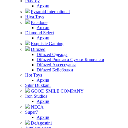
PlasToy
Архив
Pyramid International
Hiya Toys
Paladone
Архив
Diamond Select
Архив
Exquisite Gaming
Difuzed
Difuzed Одежда
Difuzed Рюкзаки Сумки Кошельки
Difuzed Аксессуары
Difuzed Бейсболки
Hot Toys
Архив
Sihir Dukkani
GOOD SMILE COMPANY
Iron Studios
Архив
NECA
Super7
Архив
DeAgostini