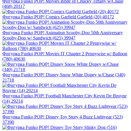
Фигурка Funko POP! Movies Bride of Chucky Tiffany w/Chase
(468) 20117
Фигурка Funko POP! Comics Garfield Garfield (20) 40172
Фигурка Funko POP! Animation Scooby-Doo 50th Anniversary
Scooby-Doo w/ Sandwich (625) 39947
Фигурка Funko POP! Movies IT Chapter 2 Pennywise w/ Balloon
(780) 40630
Фигурка Funko POP! Disney Snow White Dopey w/Сhase (340)
21718
Фигурка Funko POP! Football Manchester City Kevin De Bruyne
(14) 29214
Фигурка Funko POP! Disney Toy Story 4 Buzz Lightyear (523)
37390