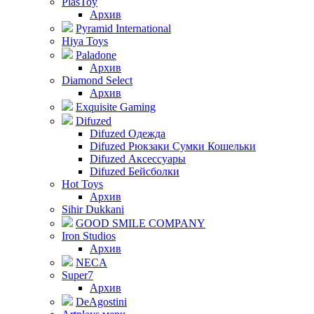
PlasToy
Архив
Pyramid International
Hiya Toys
Paladone
Архив
Diamond Select
Архив
Exquisite Gaming
Difuzed
Difuzed Одежда
Difuzed Рюкзаки Сумки Кошельки
Difuzed Аксессуары
Difuzed Бейсболки
Hot Toys
Архив
Sihir Dukkani
GOOD SMILE COMPANY
Iron Studios
Архив
NECA
Super7
Архив
DeAgostini