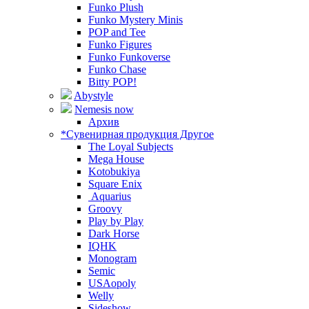
Funko Plush
Funko Mystery Minis
POP and Tee
Funko Figures
Funko Funkoverse
Funko Chase
Bitty POP!
Abystyle
Nemesis now
Архив
*Сувенирная продукция Другое
The Loyal Subjects
Mega House
Kotobukiya
Square Enix
Aquarius
Groovy
Play by Play
Dark Horse
IQHK
Monogram
Semic
USAopoly
Welly
Sideshow