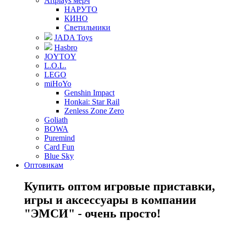
Artplays мерч
НАРУТО
КИНО
Светильники
JADA Toys
Hasbro
JOYTOY
L.O.L.
LEGO
miHoYo
Genshin Impact
Honkai: Star Rail
Zenless Zone Zero
Goliath
BOWA
Puremind
Card Fun
Blue Sky
Оптовикам
Купить оптом игровые приставки,
игры и аксессуары в компании
"ЭМСИ" - очень просто!