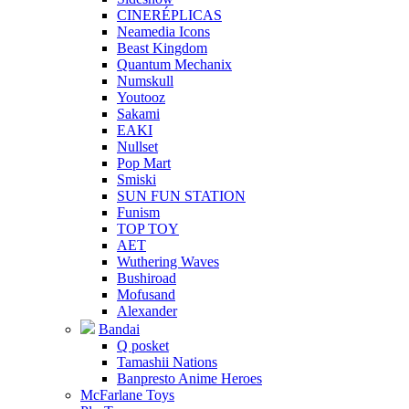
CINERÉPLICAS
Neamedia Icons
Beast Kingdom
Quantum Mechanix
Numskull
Youtooz
Sakami
EAKI
Nullset
Pop Mart
Smiski
SUN FUN STATION
Funism
TOP TOY
AET
Wuthering Waves
Bushiroad
Mofusand
Alexander
Bandai
Q posket
Tamashii Nations
Banpresto Anime Heroes
McFarlane Toys