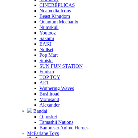
CINERÉPLICAS
Neamedia Icons
Beast Kingdom
Quantum Mechanix
Numskull
Youtooz
Sakami
EAKI
Nullset
Pop Mart
Smiski
SUN FUN STATION
Funism
TOP TOY
AET
Wuthering Waves
Bushiroad
Mofusand
Alexander
Bandai
Q posket
Tamashii Nations
Banpresto Anime Heroes
McFarlane Toys