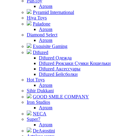
PlasToy
Архив
Pyramid International
Hiya Toys
Paladone
Архив
Diamond Select
Архив
Exquisite Gaming
Difuzed
Difuzed Одежда
Difuzed Рюкзаки Сумки Кошельки
Difuzed Аксессуары
Difuzed Бейсболки
Hot Toys
Архив
Sihir Dukkani
GOOD SMILE COMPANY
Iron Studios
Архив
NECA
Super7
Архив
DeAgostini