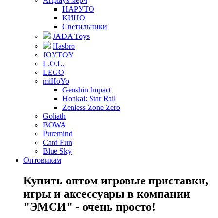
Artplays мерч
НАРУТО
КИНО
Светильники
JADA Toys
Hasbro
JOYTOY
L.O.L.
LEGO
miHoYo
Genshin Impact
Honkai: Star Rail
Zenless Zone Zero
Goliath
BOWA
Puremind
Card Fun
Blue Sky
Оптовикам
Купить оптом игровые приставки,
игры и аксессуары в компании
"ЭМСИ" - очень просто!