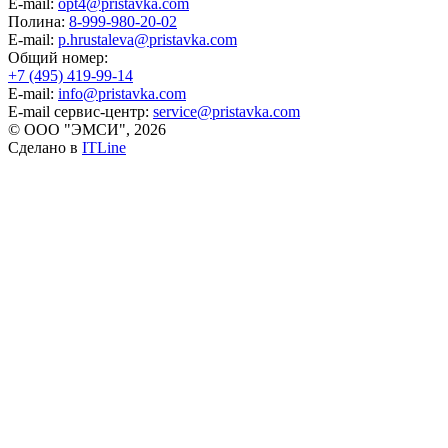
E-mail:
opt4@pristavka.com
Полина:
8-999-980-20-02
E-mail:
p.hrustaleva@pristavka.com
Общий номер:
+7 (495) 419-99-14
E-mail:
info@pristavka.com
E-mail сервис-центр:
service@pristavka.com
© ООО "ЭМСИ", 2026
Сделано в
ITLine