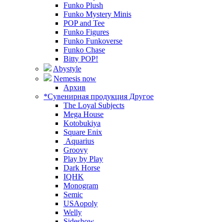
Funko Plush
Funko Mystery Minis
POP and Tee
Funko Figures
Funko Funkoverse
Funko Chase
Bitty POP!
Abystyle
Nemesis now
Архив
*Сувенирная продукция Другое
The Loyal Subjects
Mega House
Kotobukiya
Square Enix
Aquarius
Groovy
Play by Play
Dark Horse
IQHK
Monogram
Semic
USAopoly
Welly
Sideshow