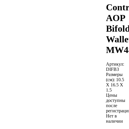
Contr
AOP
Bifol
Walle
MW4
Артикул:
DIFB3
Размеры
(см):
10.5
X 16.5 X
1.5
Цены
доступны
после
регистраци
Нет в
наличии