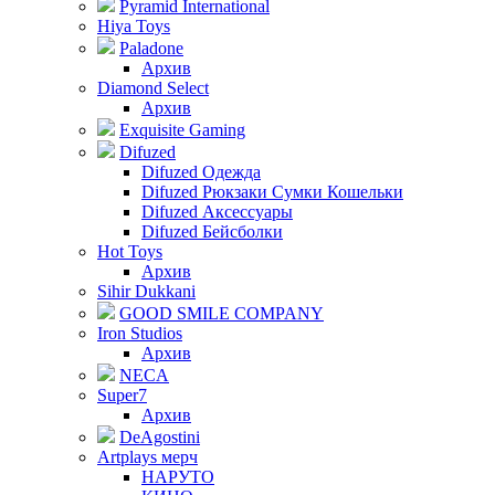
Pyramid International
Hiya Toys
Paladone
Архив
Diamond Select
Архив
Exquisite Gaming
Difuzed
Difuzed Одежда
Difuzed Рюкзаки Сумки Кошельки
Difuzed Аксессуары
Difuzed Бейсболки
Hot Toys
Архив
Sihir Dukkani
GOOD SMILE COMPANY
Iron Studios
Архив
NECA
Super7
Архив
DeAgostini
Artplays мерч
НАРУТО