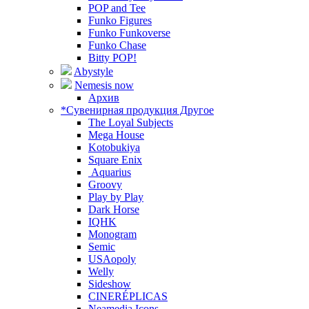
POP and Tee
Funko Figures
Funko Funkoverse
Funko Chase
Bitty POP!
Abystyle
Nemesis now
Архив
*Сувенирная продукция Другое
The Loyal Subjects
Mega House
Kotobukiya
Square Enix
Aquarius
Groovy
Play by Play
Dark Horse
IQHK
Monogram
Semic
USAopoly
Welly
Sideshow
CINERÉPLICAS
Neamedia Icons