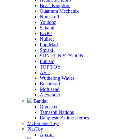
Beast Kingdom
Quantum Mechanix
Numskull
Youtooz
Sakami
EAKI
Nullset
Pop Mart
Smiski
SUN FUN STATION
Funism
TOP TOY
AET
Wuthering Waves
Bushiroad
Mofusand
Alexander
Bandai
Q posket
Tamashii Nations
Banpresto Anime Heroes
McFarlane Toys
PlasToy
Архив