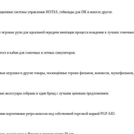
виационные системы управления HOTAS, геймпады для ПК и многое другое.
ve игровые рули для идеальной передачи имитации процесса вождения в лучших гоночны
ресел и кабин для гоночных и летных симуляторов.
е игрушки и другие товары, посвящённые героям фильмов, комиксов, мультфильмов, 
ьные аксессуары собраны в один бренд с лучшим ценовым предложением.
ении портативные ретро-консоли под собственной торговой маркой PGP AIO.