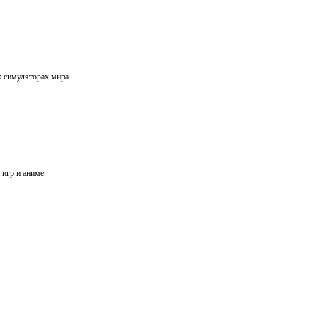
х симуляторах мира.
игр и аниме.