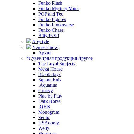
Funko Plush
Funko Mystery Minis
POP and Tee
Funko Figures
Funko Funkoverse
Funko Chase
Bitty POP!
Abystyle
Nemesis now
Архив
*Сувенирная продукция Другое
The Loyal Subjects
Mega House
Kotobukiya
Square Enix
Aquarius
Groovy
Play by Play
Dark Horse
IQHK
Monogram
Semic
USAopoly
Welly
Sideshow