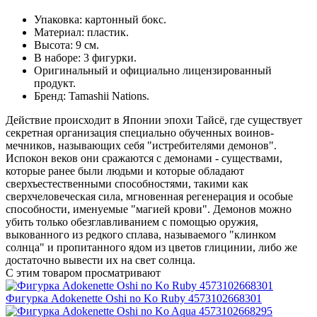
Упаковка: картонный бокс.
Материал: пластик.
Высота: 9 см.
В наборе: 3 фигурки.
Оригинальный и официально лицензированный
продукт.
Бренд: Tamashii Nations.
Действие происходит в Японии эпохи Тайсё, где существует
секретная организация специально обученных воинов-
мечников, называющих себя "истребителями демонов".
Испокон веков они сражаются с демонами - существами,
которые ранее были людьми и которые обладают
сверхъестественными способностями, такими как
сверхчеловеческая сила, мгновенная регенерация и особые
способности, именуемые "магией крови". Демонов можно
убить только обезглавливанием с помощью оружия,
выкованного из редкого сплава, называемого "клинком
солнца" и пропитанного ядом из цветов глицинии, либо же
достаточно вывести их на свет солнца.
С этим товаром просматривают
Фигурка Adokenette Oshi no Ko Ruby 4573102668301