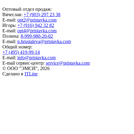
Оптовый отдел продаж:
Вячеслав:
+7 (903) 297 23 38
E-mail:
opt2@pristavka.com
Игорь:
+7 (916) 942 32 82
E-mail:
opt4@pristavka.com
Полина:
8-999-980-20-02
E-mail:
p.hrustaleva@pristavka.com
Общий номер:
+7 (495) 419-99-14
E-mail:
info@pristavka.com
E-mail сервис-центр:
service@pristavka.com
© ООО "ЭМСИ", 2026
Сделано в
ITLine