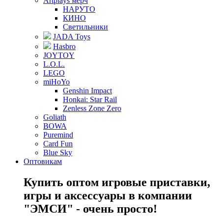
Artplays мерч
НАРУТО
КИНО
Светильники
JADA Toys
Hasbro
JOYTOY
L.O.L.
LEGO
miHoYo
Genshin Impact
Honkai: Star Rail
Zenless Zone Zero
Goliath
BOWA
Puremind
Card Fun
Blue Sky
Оптовикам
Купить оптом игровые приставки,
игры и аксессуары в компании
"ЭМСИ" - очень просто!