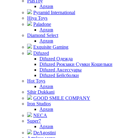
PlasToy
Архив
Pyramid International
Hiya Toys
Paladone
Архив
Diamond Select
Архив
Exquisite Gaming
Difuzed
Difuzed Одежда
Difuzed Рюкзаки Сумки Кошельки
Difuzed Аксессуары
Difuzed Бейсболки
Hot Toys
Архив
Sihir Dukkani
GOOD SMILE COMPANY
Iron Studios
Архив
NECA
Super7
Архив
DeAgostini