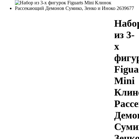
Набо
из 3-
х
фигу
Figua
Mini
Клин
Расс
Демо
Суми
Зенк