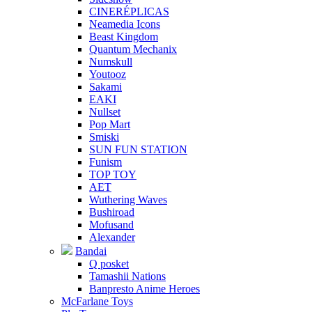
CINERÉPLICAS
Neamedia Icons
Beast Kingdom
Quantum Mechanix
Numskull
Youtooz
Sakami
EAKI
Nullset
Pop Mart
Smiski
SUN FUN STATION
Funism
TOP TOY
AET
Wuthering Waves
Bushiroad
Mofusand
Alexander
Bandai
Q posket
Tamashii Nations
Banpresto Anime Heroes
McFarlane Toys