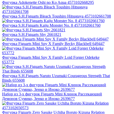
Фигурка Adokenette Oshi no Ko Aqua 4573102668295
Фигурка S.H.Figuarts Bleach Toushiro Hitsugaya 4573102661708
Фигурка S.H.Figuarts Kaiju Monster No. 8 4573102661760
Фигурка S.H.Figuarts Shy 2661821
Фигурка Figuarts Mini Spy X Family Becky Blackbell 649447
Фигурка Figuarts Mini Spy X Family Loid Forger Odekeke
653772
Фигурка S.H.Figuarts Naruto Uzumaki Courageous Strength That
Binds 655608
Набор из 3-х фигурок Figuarts Mini Клинок Рассекающий
Демонов Сумико, Зенко и Иноко 2639677
Фигурка Figuarts Zero Sasuke Uchiha Boruto Kizuna Relation